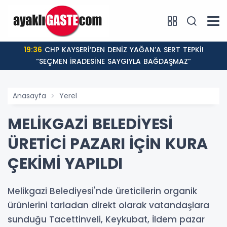
19:36
CHP KAYSERİ’DEN DENİZ YAĞAN’A SERT TEPKİ!
“SEÇMEN İRADESİNE SAYGIYLA BAĞDAŞMAZ”
Anasayfa
Yerel
MELİKGAZİ BELEDİYESİ
ÜRETİCİ PAZARI İÇİN KURA
ÇEKİMİ YAPILDI
Melikgazi Belediyesi'nde üreticilerin organik
ürünlerini tarladan direkt olarak vatandaşlara
sunduğu Tacettinveli, Keykubat, İldem pazar