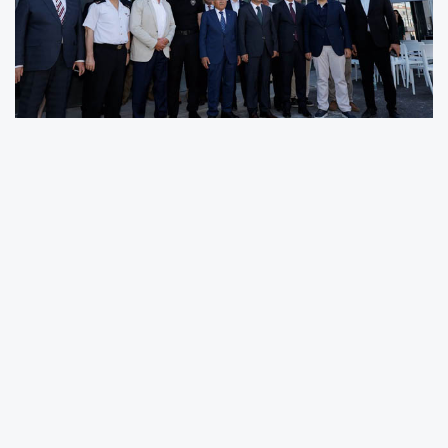
BAŞKAN BÜYÜKKILIÇ, TALAS ÇOCUK GÖRÜŞME
MERKEZİ’NİN AÇILIŞINI YAPTI
Törende konuşan Başkan Büyükkılıç, şehrin
ihtiyaçları doğrultusunda her alanda
üzerlerine düşeni yapmaya devam
edeceklerini vurguladı.
Başkan Dr. Memduh Büyükkılıç yönetimindeki
Kayseri Büyükşehir Belediyesi şehri kalkındırma