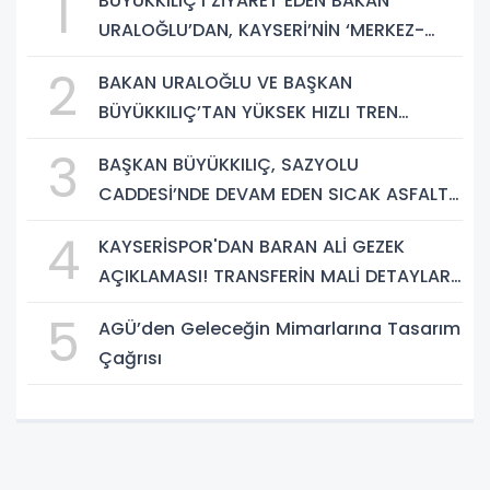
1
BÜYÜKKILIÇ’I ZİYARET EDEN BAKAN
URALOĞLU’DAN, KAYSERİ’NİN ‘MERKEZ-
YEREL YÖNETİM UYUMU’NA VURGU
2
BAKAN URALOĞLU VE BAŞKAN
BÜYÜKKILIÇ’TAN YÜKSEK HIZLI TREN
PROJESİNDE İNCELEME
3
BAŞKAN BÜYÜKKILIÇ, SAZYOLU
CADDESİ’NDE DEVAM EDEN SICAK ASFALT
ÇALIŞMALARINI İNCELEDİ
4
KAYSERİSPOR'DAN BARAN ALİ GEZEK
AÇIKLAMASI! TRANSFERİN MALİ DETAYLARI
BELLİ OLDU
5
AGÜ’den Geleceğin Mimarlarına Tasarım
Çağrısı