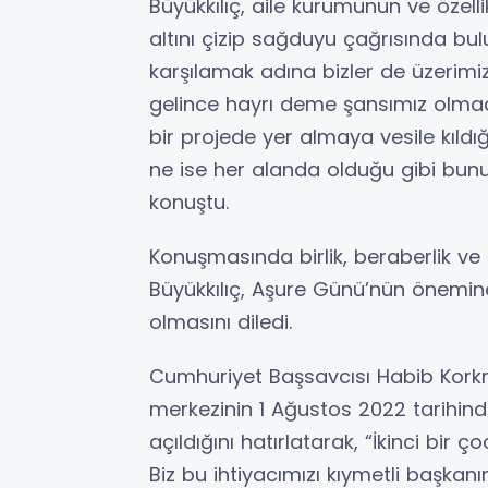
Büyükkılıç, aile kurumunun ve öze
altını çizip sağduyu çağrısında bu
karşılamak adına bizler de üzerimiz
gelince hayrı deme şansımız olmad
bir projede yer almaya vesile kıldı
ne ise her alanda olduğu gibi bun
konuştu.
Konuşmasında birlik, beraberlik 
Büyükkılıç, Aşure Günü’nün önemin
olmasını diledi.
Cumhuriyet Başsavcısı Habib Kork
merkezinin 1 Ağustos 2022 tarihind
açıldığını hatırlatarak, “İkinci bi
Biz bu ihtiyacımızı kıymetli başkan