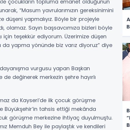
llikle çocukların topluma emanet olduğunun
lunarak, “Masum yavrularımızın gereksinimini
e düşeni yapmalıyız. Böyle bir projeyle
A
B
ı, olamaz. Sayın başsavcımıza bizleri böyle
ğı için teşekkür ediyorum. Üzerimize düşen
u da yapma yönünde biz varız diyoruz” diye
ve dayanışma vurgusu yapan Başkan
e de değinerek merkezin şehre hayırlı
maz da Kayseri’de ilk çocuk görüşme
e Büyükşehir’in tahsis ettiği mekânda
B
r çocuk görüşme merkezine ihtiyaç duyulmuştu.
“
B
ımız Memduh Bey ile paylaştık ve kendileri