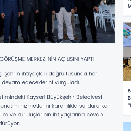
M
ÖRÜŞME MERKEZİ’NİN AÇILIŞINI YAPTI
 şehrin ihtiyaçları doğrultusunda her
devam edeceklerini vurguladı.
B
timindeki Kayseri Büyükşehir Belediyesi
B
“
önetim hizmetlerini kararlılıkla sürdürürken
m ve kuruluşlarının ihtiyaçlarına cevap
dürüyor.