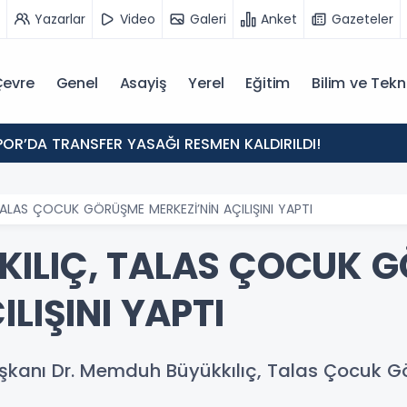
Yazarlar
Video
Galeri
Anket
Gazeteler
evre
Genel
Asayiş
Yerel
Eğitim
Bilim ve Tekn
POR’DA TRANSFER YASAĞI RESMEN KALDIRILDI!
TALAS ÇOCUK GÖRÜŞME MERKEZİ’NİN AÇILIŞINI YAPTI
KILIÇ, TALAS ÇOCUK 
LIŞINI YAPTI
şkanı Dr. Memduh Büyükkılıç, Talas Çocuk Gö