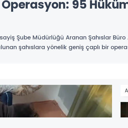
 Operasyon: 95 Hüküml
sayiş Şube Müdürlüğü Aranan Şahıslar Büro A
nan şahıslara yönelik geniş çaplı bir operas
A