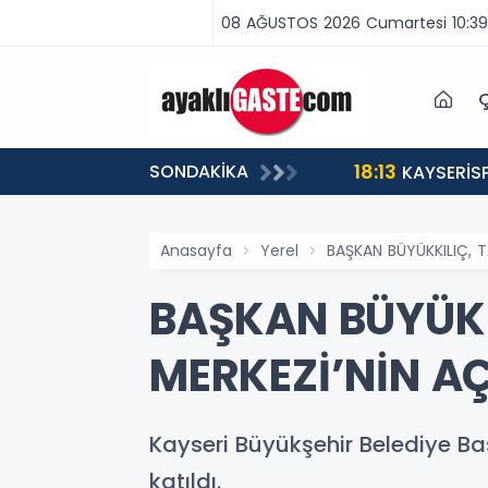
08 AĞUSTOS 2026 Cumartesi 10:39
Ç
18:13
SONDAKİKA
ABA VAR, MÜCADELE VAR!”
KAYSERİS
Anasayfa
Yerel
BAŞKAN BÜYÜKKILIÇ, 
BAŞKAN BÜYÜK
MERKEZİ’NİN AÇI
Kayseri Büyükşehir Belediye Ba
katıldı.