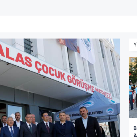
Y
B
Â