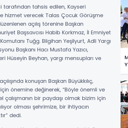
 tarafından tahsis edilen, Kayseri
nde hizmet verecek Talas Çocuk Görüşme
a düzenlenen açılış törenine Başkan
huriyet Başsavcısı Habib Korkmaz, İl Emniyet
omutanı Tuğg. Bilgihan Yeşilyurt, Adli Yargı
yonu Başkanı Hacı Mustafa Yazıcı,
M
eri Hüseyin Beyhan, yargı mensupları ve
Y
çılışında konuşan Başkan Büyükkılıç,
 için önemine değinerek, “Böyle önemli ve
el çalışmanın bir paydaşı olmak bizim için
ıyor olması şehrimize, bir ihtiyacın
ır” dedi.