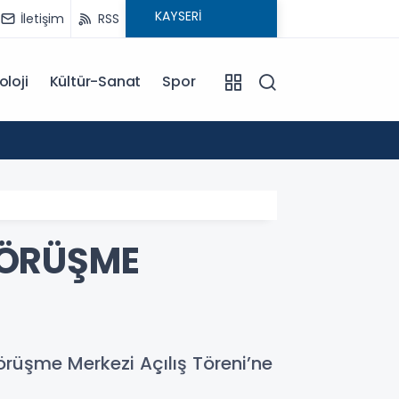
İletişim
RSS
oloji
Kültür-Sanat
Spor
18:00
EĞİTİM KOÇU İREM SEYHAN'DAN DİKKAT ÇEKEN AÇIKLAMA: BAŞARI SADECE ÇALIŞMAKLA DEĞİL, DOĞRU
YÖNLENMEKLE
GÖRÜŞME
rüşme Merkezi Açılış Töreni’ne