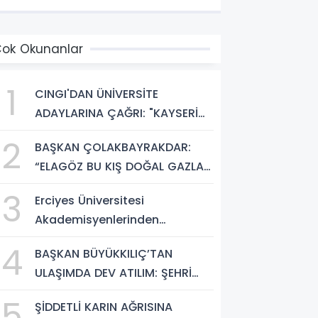
ÖNÜŞÜM BAŞLIYOR!”
ok Okunanlar
1
CINGI'DAN ÜNİVERSİTE
ADAYLARINA ÇAĞRI: "KAYSERİ
HEM HARİKA BİR ÜNİVERSİTE
2
BAŞKAN ÇOLAKBAYRAKDAR:
HAYATI HEM DE PARLAK BİR
“ELAGÖZ BU KIŞ DOĞAL GAZLA
GELECEK SUNUYOR"
BULUŞUYOR, KIRSALDA BÜYÜK
3
Erciyes Üniversitesi
DÖNÜŞÜM BAŞLIYOR!”
Akademisyenlerinden
Türkiye'de Bir İlk: DEHB ve
4
BAŞKAN BÜYÜKKILIÇ’TAN
Disleksi Değerlendirmesinde
ULAŞIMDA DEV ATILIM: ŞEHRİ
Yapay Zekâ Dönemi
ŞANTİYEYE ÇEVİRDİ
5
ŞİDDETLİ KARIN AĞRISINA