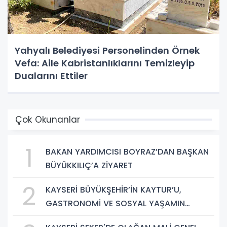
Yahyalı Belediyesi Personelinden Örnek
Vefa: Aile Kabristanlıklarını Temizleyip
Dualarını Ettiler
Çok Okunanlar
1
BAKAN YARDIMCISI BOYRAZ’DAN BAŞKAN
BÜYÜKKILIÇ’A ZİYARET
2
KAYSERİ BÜYÜKŞEHİR’İN KAYTUR’U,
GASTRONOMİ VE SOSYAL YAŞAMIN
GÜÇLÜ ADRESİ