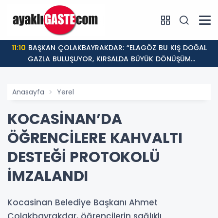
11:10
BAŞKAN ÇOLAKBAYRAKDAR: “ELAGÖZ BU KIŞ DOĞAL
GAZLA BULUŞUYOR, KIRSALDA BÜYÜK DÖNÜŞÜM
BAŞLIYOR!”
Anasayfa
Yerel
KOCASİNAN’DA
ÖĞRENCİLERE KAHVALTI
DESTEĞİ PROTOKOLÜ
İMZALANDI
Kocasinan Belediye Başkanı Ahmet
Çolakbayrakdar, öğrencilerin sağlıklı