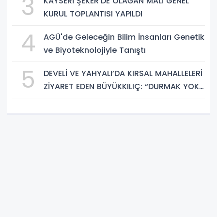
3
KAYSERİ ŞEKER'DE OLAĞAN MALİ GENEL
KURUL TOPLANTISI YAPILDI
4
AGÜ'de Geleceğin Bilim İnsanları Genetik
ve Biyoteknolojiyle Tanıştı
5
DEVELİ VE YAHYALI’DA KIRSAL MAHALLELERİ
ZİYARET EDEN BÜYÜKKILIÇ: “DURMAK YOK.
HİZMETE, KOŞMAYA DEVAM”