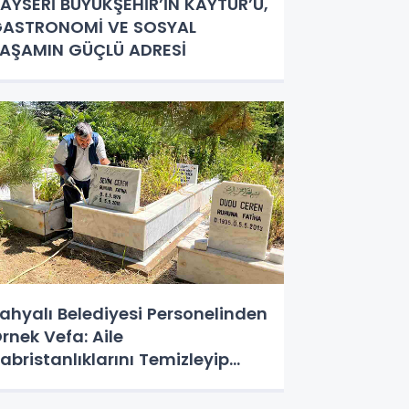
AYSERİ BÜYÜKŞEHİR’İN KAYTUR’U,
ASTRONOMİ VE SOSYAL
AŞAMIN GÜÇLÜ ADRESİ
ahyalı Belediyesi Personelinden
rnek Vefa: Aile
abristanlıklarını Temizleyip
ualarını Ettiler