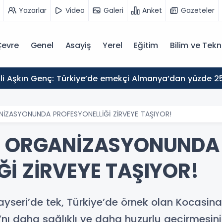
Yazarlar
Video
Galeri
Anket
Gazeteler
evre
Genel
Asayiş
Yerel
Eğitim
Bilim ve Tekn
NİZASYONUNDA PROFESYONELLİĞİ ZİRVEYE TAŞIYOR!
3. ORGANİZASYONUNDA
Ğİ ZİRVEYE TAŞIYOR!
yseri’de tek, Türkiye’de örnek olan Kocasinan
nı daha sağlıklı ve daha huzurlu geçirmesi