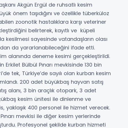
aşkanı Akgün Ergül de ruhsatlı kesim
büyük önem taşıdığını ve özellikle tüberküloz
ilen zoonotik hastalıklara karşı veteriner
eştirdiğini belirterek, kayıtlı ve küpeli
da kesilmesi sayesinde vatandaşların olası
an da yararlanabileceğini ifade etti.
m alanında deneme kesimi gerçekleştirildi.
 Erkilet Bülbül Pınarı mevkisinde 130 bin
’de tek, Türkiye’de sayılı olan kurban kesim
mamlandı. 200 adet büyükbaş hayvan satış
ş alanı, 3 bin araçlık otopark, 3 adet
ükbaş kesim ünitesi ile dinlenme ve
s, yaklaşık 400 personel ile hizmet verecek.
 Pınarı mevkisi ile diğer kesim yerlerinde
luşturdu. Profesyonel şekilde kurban hizmeti