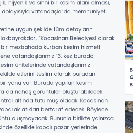
k, hijyenik ve sıhhi bir kesim alanı olması,
 dolayısıyla vatandaşlarda memnuniyet
etine uygun şekilde tüm detayların
akbayrakdar, “Kocasinan Belediyesi olarak
miz bir mezbahada kurban kesim hizmeti
sene vatandaşlarımız 13. kez burada
kesim ünitelerinde vatandaşlarımız
B
şekilde etlerini teslim alarak buradan
G
 bir yönü var. Burada yapılan kesim
B
a da nahoş görüntüler oluşturabilecek
Y
trol altında tutulmuş olacak. Kocasinan
i yaparak atıkları bertaraf edecek. Böylece
ntü oluşmayacak. Bununla birlikte yalnızca
nde özellikle kapalı pazar yerlerinde