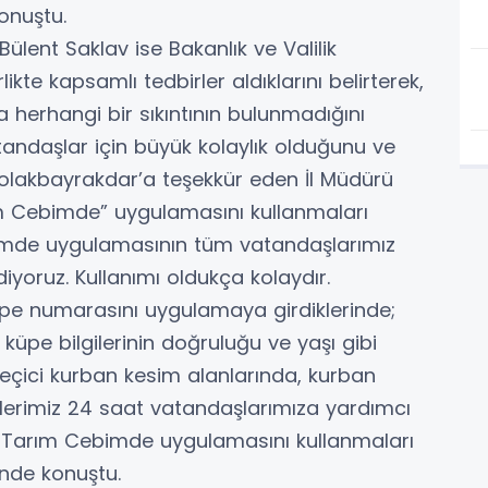
konuştu.
lent Saklav ise Bakanlık ve Valilik
kte kapsamlı tedbirler aldıklarını belirterek,
 herhangi bir sıkıntının bulunmadığını
tandaşlar için büyük kolaylık olduğunu ve
lakbayrakdar’a teşekkür eden İl Müdürü
m Cebimde” uygulamasını kullanmaları
imde uygulamasının tüm vatandaşlarımız
diyoruz. Kullanımı oldukça kolaydır.
pe numarasını uygulamaya girdiklerinde;
küpe bilgilerinin doğruluğu ve yaşı gibi
 geçici kurban kesim alanlarında, kurban
plerimiz 24 saat vatandaşlarımıza yardımcı
n Tarım Cebimde uygulamasını kullanmaları
inde konuştu.