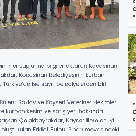
K
G
Y
ın mensuplarına bilgiler aktaran Kocasinan
akdar, Kocasinan Belediyesinin kurban
Türkiye’de ise sayılı belediyelerden biri
ülent Saklav ve Kayseri Veteriner Hekimler
Y
kte kurban kesim ve satış yeri hakkında
Ö
K
Başkan Çolakbayrakdar, Kayserililere en iyi
D
oluşturulan Erkilet Bülbül Pınarı mevkisindeki