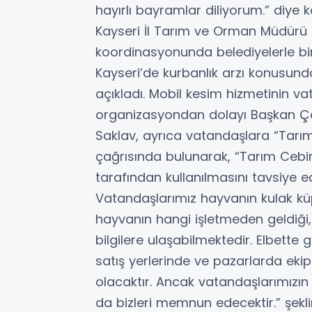
hayırlı bayramlar diliyorum.” diye 
Kayseri İl Tarım ve Orman Müdürü Bü
koordinasyonunda belediyelerle birli
Kayseri’de kurbanlık arzı konusunda
açıkladı. Mobil kesim hizmetinin va
organizasyondan dolayı Başkan Ço
Saklav, ayrıca vatandaşlara “Tarı
çağrısında bulunarak, “Tarım Ceb
tarafından kullanılmasını tavsiye e
Vatandaşlarımız hayvanın kulak kü
hayvanın hangi işletmeden geldiği, 
bilgilere ulaşabilmektedir. Elbette
satış yerlerinde ve pazarlarda eki
olacaktır. Ancak vatandaşlarımızı
da bizleri memnun edecektir.” şekl