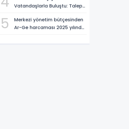
4
Vatandaşlarla Buluştu: Talep
ve Önerileri Yerinde Dinledi
5
Merkezi yönetim bütçesinden
Ar-Ge harcaması 2025 yılında
253 milyar 544 milyon TL oldu