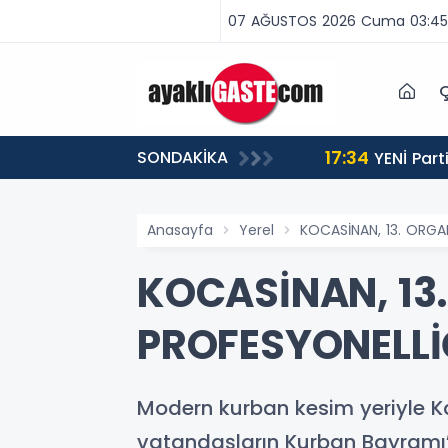
07 AĞUSTOS 2026 Cuma 03:45
Ç
17:34
SONDAKİKA
 BİNLERCE CEZA
YENİ Partili Aşkın Genç: Türkiye’de emekçi Almanya’dan yüzde 25 fazla çalışıyor, asgari ücret ayın 18
gününe yetiyor
Anasayfa
Yerel
KOCASİNAN, 13. ORGA
KOCASİNAN, 1
PROFESYONELLİ
Modern kurban kesim yeriyle Ka
vatandaşların Kurban Bayramı’