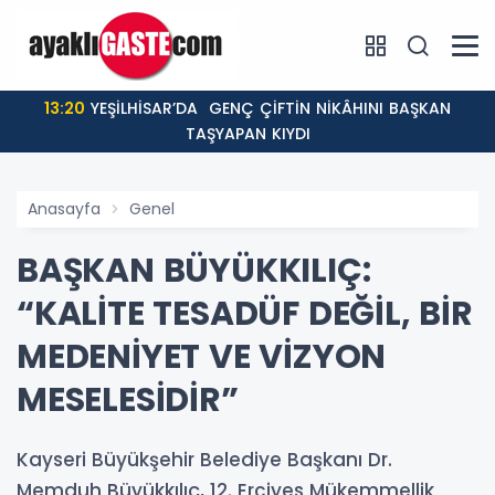
13:20
YEŞİLHİSAR’DA GENÇ ÇİFTİN NİKÂHINI BAŞKAN
TAŞYAPAN KIYDI
Anasayfa
Genel
BAŞKAN BÜYÜKKILIÇ:
“KALİTE TESADÜF DEĞİL, BİR
MEDENİYET VE VİZYON
MESELESİDİR”
Kayseri Büyükşehir Belediye Başkanı Dr.
Memduh Büyükkılıç, 12. Erciyes Mükemmellik