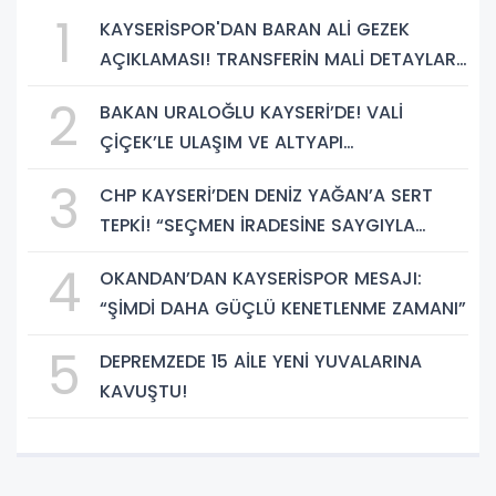
1
KAYSERİSPOR'DAN BARAN ALİ GEZEK
AÇIKLAMASI! TRANSFERİN MALİ DETAYLARI
BELLİ OLDU
2
BAKAN URALOĞLU KAYSERİ’DE! VALİ
ÇİÇEK’LE ULAŞIM VE ALTYAPI
YATIRIMLARINI GÖRÜŞTÜ
3
CHP KAYSERİ’DEN DENİZ YAĞAN’A SERT
TEPKİ! “SEÇMEN İRADESİNE SAYGIYLA
BAĞDAŞMAZ”
4
OKANDAN’DAN KAYSERİSPOR MESAJI:
“ŞİMDİ DAHA GÜÇLÜ KENETLENME ZAMANI”
5
DEPREMZEDE 15 AİLE YENİ YUVALARINA
KAVUŞTU!