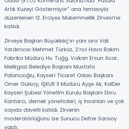
Odası (KTO) Konferans Salonu’nda “Pusula
Artık Kuzeyi Göstermiyor” ana temasıyla
düzenlenen 12. Erciyes Mükemmellik Zirvesi’ne
katıldı.
Zirveye Başkan Büyükkılıç’ın yanı sıra Vali
Yardımcısı Mehmet Türköz, 2’nci Hava Bakım
Fabrika Müdürü Hv. Tuğg. Volkan Ersun Acar,
Melikgazi Belediye Başkanı Mustafa
Palancıoğlu, Kayseri Ticaret Odası Başkanı
Ömer Gülsoy, İŞKUR İl Müdürü Ayşe Ak, KalDer
Kayseri Şubesi Yönetim Kurulu Başkanı Ebru
Kantarcı, dernek yöneticileri, iş insanları ve çok
sayıda davetli katıldı. Zirvenin
moderatörlüğünü ise Sunucu Defne Sarısoy
yaptı.