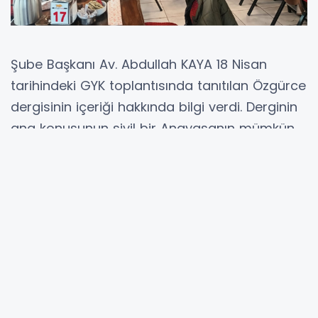
Şube Başkanı Av. Abdullah KAYA 18 Nisan
tarihindeki GYK toplantısında tanıtılan Özgürce
dergisinin içeriği hakkında bilgi verdi. Derginin
ana konusunun sivil bir Anayasanın mümkün
olup olmadığıyla ilgili siyasi partilerden alınan
röportajların olduğunu, internet üzerinden de
derginin içeriğine ulaşılabileceğini paylaştı.
Aynı zamanda dernek çalışmaları ve
yapılacak programlarla ilgili üyelerle istişare
edildi.
Kahvaltı sonrası Nuh Tosun’un konuşmacı
olduğu Ortadoğuda yaşanan savaşlarla ilgili