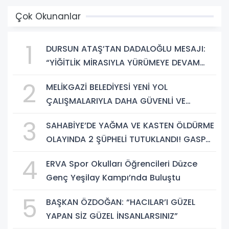
Çok Okunanlar
1
DURSUN ATAŞ’TAN DADALOĞLU MESAJI:
“YİĞİTLİK MİRASIYLA YÜRÜMEYE DEVAM
EDECEĞİZ”
2
MELİKGAZİ BELEDİYESİ YENİ YOL
ÇALIŞMALARIYLA DAHA GÜVENLİ VE
KONFORLU ULAŞIM SAĞLIYOR
3
SAHABİYE’DE YAĞMA VE KASTEN ÖLDÜRME
OLAYINDA 2 ŞÜPHELİ TUTUKLANDI! GASP
EDİLEN TELEFON VE SUÇ ALETİ BIÇAK ELE
4
ERVA Spor Okulları Öğrencileri Düzce
GEÇİRİLDİ
Genç Yeşilay Kampı’nda Buluştu
5
BAŞKAN ÖZDOĞAN: “HACILAR’I GÜZEL
YAPAN SİZ GÜZEL İNSANLARSINIZ”