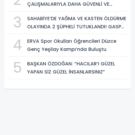
ÇALIŞMALARIYLA DAHA GÜVENLİ VE
KONFORLU ULAŞIM SAĞLIYOR
3
SAHABİYE’DE YAĞMA VE KASTEN ÖLDÜRME
OLAYINDA 2 ŞÜPHELİ TUTUKLANDI! GASP
EDİLEN TELEFON VE SUÇ ALETİ BIÇAK ELE
4
ERVA Spor Okulları Öğrencileri Düzce
GEÇİRİLDİ
Genç Yeşilay Kampı’nda Buluştu
5
BAŞKAN ÖZDOĞAN: “HACILAR’I GÜZEL
YAPAN SİZ GÜZEL İNSANLARSINIZ”