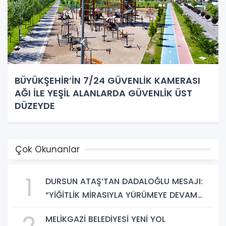
BÜYÜKŞEHİR’İN 7/24 GÜVENLİK KAMERASI
AĞI İLE YEŞİL ALANLARDA GÜVENLİK ÜST
DÜZEYDE
Çok Okunanlar
1
DURSUN ATAŞ’TAN DADALOĞLU MESAJI:
“YİĞİTLİK MİRASIYLA YÜRÜMEYE DEVAM
EDECEĞİZ”
2
MELİKGAZİ BELEDİYESİ YENİ YOL