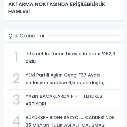
AKTARMA NOKTASINDA ERİŞİLEBİLİRLİK
HAMLESİ
Çok Okunanlar
1
İnternet kullanan bireylerin oranı %92,3
oldu
2
YENİ Partili Aşkın Genç: “37 Ayda
enflasyon sadece 6,5 puan düştü,
bedelini millet ödedi”
3
YAZIN BACAKLARDA PIHTI TEHLİKESİ
ARTIYOR!
4
BÜYÜKŞEHİR’DEN SAZYOLU CADDESİ’NDE
35 MİLYON TL’LİK ASFALT ÇALIŞMASI