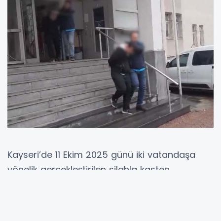
Kayseri’de 11 Ekim 2025 günü iki vatandaşa
yönelik gerçekleştirilen silahla kasten
yaralama olayı kısa sürede aydınlatıldı.
Kayseri İl Emniyet Müdürlüğü Asayiş Şube
Müdürlüğü Cinayet Büro Amirliği ekiplerince