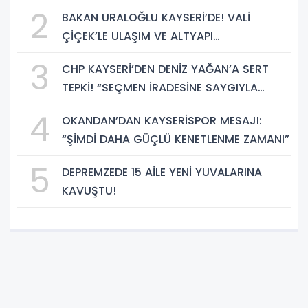
BELLİ OLDU
2
BAKAN URALOĞLU KAYSERİ’DE! VALİ
ÇİÇEK’LE ULAŞIM VE ALTYAPI
YATIRIMLARINI GÖRÜŞTÜ
3
CHP KAYSERİ’DEN DENİZ YAĞAN’A SERT
TEPKİ! “SEÇMEN İRADESİNE SAYGIYLA
BAĞDAŞMAZ”
4
OKANDAN’DAN KAYSERİSPOR MESAJI:
“ŞİMDİ DAHA GÜÇLÜ KENETLENME ZAMANI”
5
DEPREMZEDE 15 AİLE YENİ YUVALARINA
KAVUŞTU!