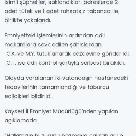
isimli şüpheliler, saklandıkları adreslerde 2
adet tüfek ve 1 adet ruhsatsız tabanca ile
birlikte yakalandı.
Emniyetteki işlemlerinin ardından adli
makamlara sevk edilen şahıslardan,
C.K. ve M.Y. tutuklanarak cezaevine gönderildi,
C.T. ise adli kontrol şartıyla serbest bırakıldı.
Olayda yaralanan iki vatandaşın hastanedeki
tedavilerinin tamamlandığı ve taburcu
edildikleri bildirildi.
Kayseri İl Emniyet Müdürlüğü’nden yapılan
açıklamada,
“Halkımızın huzurunu bozmaya çalışanlar ile