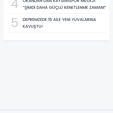
4
OKANDAN’DAN KAYSERİSPOR MESAJI:
“ŞİMDİ DAHA GÜÇLÜ KENETLENME ZAMANI”
5
DEPREMZEDE 15 AİLE YENİ YUVALARINA
KAVUŞTU!