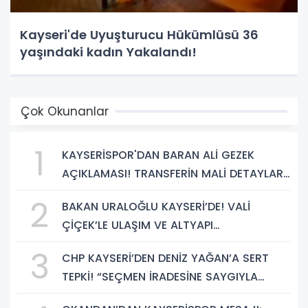
Kayseri'de Uyuşturucu Hükümlüsü 36
yaşındaki kadın Yakalandı!
Çok Okunanlar
1
KAYSERİSPOR'DAN BARAN ALİ GEZEK
AÇIKLAMASI! TRANSFERİN MALİ DETAYLARI
BELLİ OLDU
2
BAKAN URALOĞLU KAYSERİ’DE! VALİ
ÇİÇEK’LE ULAŞIM VE ALTYAPI
YATIRIMLARINI GÖRÜŞTÜ
3
CHP KAYSERİ’DEN DENİZ YAĞAN’A SERT
TEPKİ! “SEÇMEN İRADESİNE SAYGIYLA
BAĞDAŞMAZ”