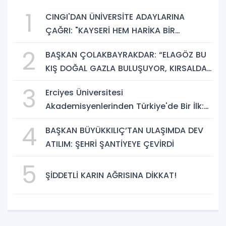
1
CINGI'DAN ÜNİVERSİTE ADAYLARINA
ÇAĞRI: "KAYSERİ HEM HARİKA BİR
ÜNİVERSİTE HAYATI HEM DE PARLAK BİR
2
BAŞKAN ÇOLAKBAYRAKDAR: “ELAGÖZ BU
GELECEK SUNUYOR"
KIŞ DOĞAL GAZLA BULUŞUYOR, KIRSALDA
BÜYÜK DÖNÜŞÜM BAŞLIYOR!”
3
Erciyes Üniversitesi
Akademisyenlerinden Türkiye'de Bir İlk:
DEHB ve Disleksi Değerlendirmesinde
4
BAŞKAN BÜYÜKKILIÇ’TAN ULAŞIMDA DEV
Yapay Zekâ Dönemi
ATILIM: ŞEHRİ ŞANTİYEYE ÇEVİRDİ
5
ŞİDDETLİ KARIN AĞRISINA DİKKAT!