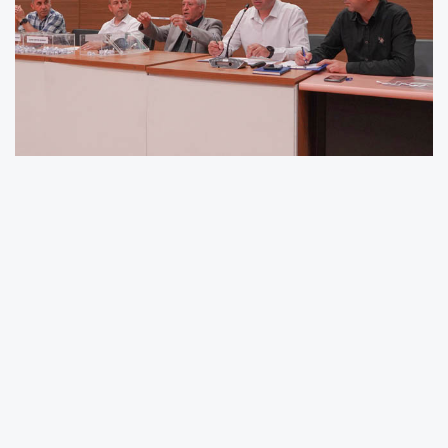
MELİKGAZİ BELEDİYESİ ÜRETİCİ PAZARI İÇİN KURA
ÇEKİMİ YAPILDI
Melikgazi Belediyesi'nde üreticilerin organik
ürünlerini tarladan direkt olarak vatandaşlara
sunduğu Tacettinveli, Keykubat, İldem pazar
yerlerinde satış yapacak olan esnaf için
“Üretici Pazarı” kura çekimi yapıldı.
Yapılan kura çekiminde Tacettinveli Üretici