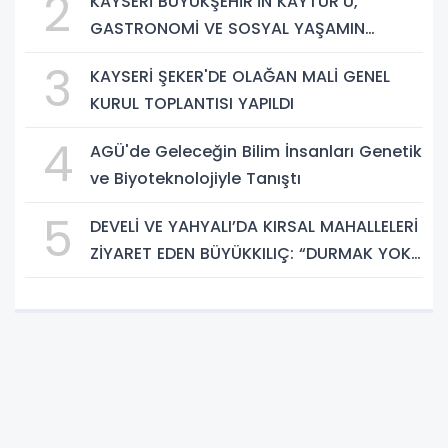
2
KAYSERİ BÜYÜKŞEHİR’İN KAYTUR’U,
GASTRONOMİ VE SOSYAL YAŞAMIN
GÜÇLÜ ADRESİ
3
KAYSERİ ŞEKER'DE OLAĞAN MALİ GENEL
KURUL TOPLANTISI YAPILDI
4
AGÜ'de Geleceğin Bilim İnsanları Genetik
ve Biyoteknolojiyle Tanıştı
5
DEVELİ VE YAHYALI’DA KIRSAL MAHALLELERİ
ZİYARET EDEN BÜYÜKKILIÇ: “DURMAK YOK.
HİZMETE, KOŞMAYA DEVAM”