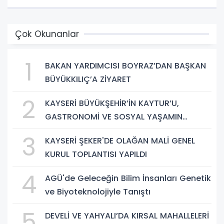
Çok Okunanlar
1
BAKAN YARDIMCISI BOYRAZ’DAN BAŞKAN
BÜYÜKKILIÇ’A ZİYARET
2
KAYSERİ BÜYÜKŞEHİR’İN KAYTUR’U,
GASTRONOMİ VE SOSYAL YAŞAMIN
GÜÇLÜ ADRESİ
3
KAYSERİ ŞEKER'DE OLAĞAN MALİ GENEL
KURUL TOPLANTISI YAPILDI
4
AGÜ'de Geleceğin Bilim İnsanları Genetik
ve Biyoteknolojiyle Tanıştı
5
DEVELİ VE YAHYALI’DA KIRSAL MAHALLELERİ