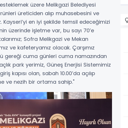
D
i desteklemek üzere Melikgazi Belediyesi
rünleri üreticiden alıp muhasebesini ve
Ç
 Kayseri’yi en iyi şekilde temsil edeceğimizi
n üzerinde işletme var, bu sayı 70’e
kalarımız; Sofra Melikgazi ve Mekan
amız ve kafeteryamız olacak. Çarşımız
ltürü gereği cuma günleri cuma namazından
açlık park yerimiz, Güneş Enerjisi Sistemimiz
iriş kapısı olan, sabah 10.00’da açılıp
e ve nezih bir ortama sahip."