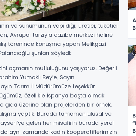
A
şının ve sunumunun yapıldığı; üretici, tüketici
B
ran, Avrupai tarzıyla cazibe merkezi haline
ılış töreninde konuşma yapan Melikgazi
alancıoğlu şunları söyledi:
kezini açmanın mutluluğunu yaşıyoruz. Değerli
rahim Yumaklı Bey’e, Sayın
, Sayın Tarım İl Müdürümüze teşekkür
düğümüz, özellikle İspanya başta olmak
rde gıda üzerine olan projelerden bir örnek.
 çalışma yaptık. Burada tamamen ulusal ve
B
 Kayseri’ye gelen her misafirin burada yerel
“
B
ada aynı zamanda kadın kooperatiflerimizin