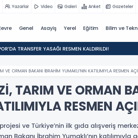
Yazarlar
Video
Galeri
Anket
Gazeteler
evre
Genel
Asayiş
Yerel
Eğitim
Bilim ve Tekn
POR’DA TRANSFER YASAĞI RESMEN KALDIRILDI!
IM VE ORMAN BAKANI İBRAHİM YUMAKLI’NIN KATILIMIYLA RESMEN AÇI
Zİ, TARIM VE ORMAN B
TILIMIYLA RESMEN AÇI
projesi ve Türkiye’nin ilk gıda alışveriş merke
rman Bakanı İbrahim Yumaklı’nın katılımıyla ge