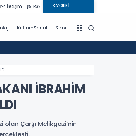
İletişim
RSS
oloji
Kültür-Sanat
Spor
18:00
EĞİTİM KOÇU İREM SEYHAN'DAN DİKKAT ÇEKEN AÇIKLAMA: BAŞARI SADECE ÇALIŞMAKLA DEĞİL, DOĞRU
YÖNLENMEKLE
LDI
AKANI İBRAHİM
LDI
zi olan Çarşı Melikgazi’nin
rçekleşti.