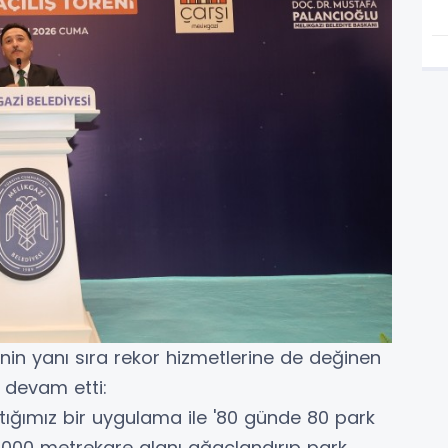
rinin yanı sıra rekor hizmetlerine de değinen
 devam etti:
ığımız bir uygulama ile '80 günde 80 park
000 metrekare alanı ağaçlandırıp park