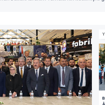
Y
B
Â