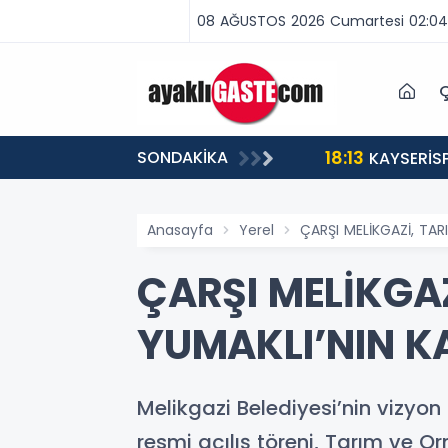
08 AĞUSTOS 2026 Cumartesi 02:04
Ç
18:13
SONDAKİKA
ABA VAR, MÜCADELE VAR!”
KAYSERİS
Anasayfa
Yerel
ÇARŞI MELİKGAZİ, TAR
ÇARŞI MELİKGA
YUMAKLI’NIN KA
Melikgazi Belediyesi’nin vizyon 
resmi açılış töreni, Tarım ve O