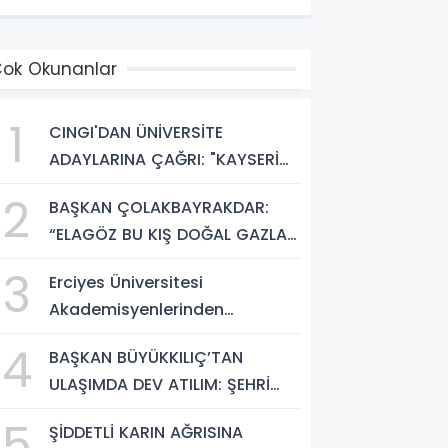
ÖNÜŞÜM BAŞLIYOR!”
ok Okunanlar
1
CINGI'DAN ÜNİVERSİTE
ADAYLARINA ÇAĞRI: "KAYSERİ
HEM HARİKA BİR ÜNİVERSİTE
2
BAŞKAN ÇOLAKBAYRAKDAR:
HAYATI HEM DE PARLAK BİR
“ELAGÖZ BU KIŞ DOĞAL GAZLA
GELECEK SUNUYOR"
BULUŞUYOR, KIRSALDA BÜYÜK
3
Erciyes Üniversitesi
DÖNÜŞÜM BAŞLIYOR!”
Akademisyenlerinden
Türkiye'de Bir İlk: DEHB ve
4
BAŞKAN BÜYÜKKILIÇ’TAN
Disleksi Değerlendirmesinde
ULAŞIMDA DEV ATILIM: ŞEHRİ
Yapay Zekâ Dönemi
ŞANTİYEYE ÇEVİRDİ
5
ŞİDDETLİ KARIN AĞRISINA