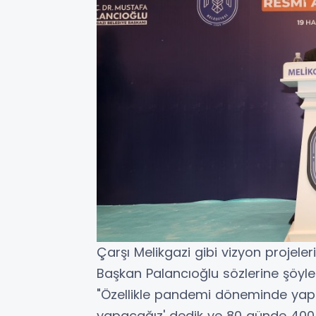
Çarşı Melikgazi gibi vizyon projele
Başkan Palancıoğlu sözlerine şöyle
"Özellikle pandemi döneminde yapt
yapacağız' dedik ve 80 günde 400.