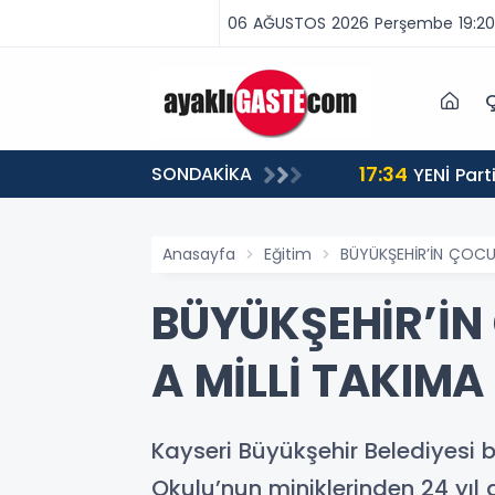
06 AĞUSTOS 2026 Perşembe 19:20
Ç
17:34
SONDAKİKA
 BİNLERCE CEZA
YENİ Partili Aşkın Genç: Türkiye’de emekçi Almanya’dan yüzde 25 fazla çalışıyor, asgari ücret ayın 18
gününe yetiyor
Anasayfa
Eğitim
BÜYÜKŞEHİR’İN ÇOCUK
BÜYÜKŞEHİR’İN
A MİLLİ TAKIMA
Kayseri Büyükşehir Belediyesi
Okulu’nun miniklerinden 24 yıl