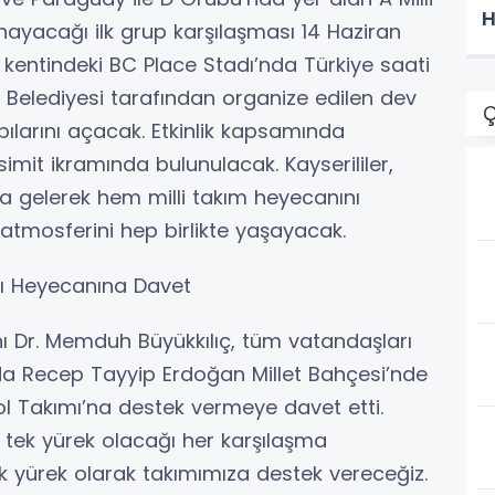
H
ynayacağı ilk grup karşılaşması 14 Haziran
entindeki BC Place Stadı’nda Türkiye saati
r Belediyesi tarafından organize edilen dev
Ç
apılarını açacak. Etkinlik kapsamında
imit ikramında bulunulacak. Kayserililer,
a gelerek hem milli takım heyecanını
tmosferini hep birlikte yaşayacak.
sı Heyecanına Davet
ı Dr. Memduh Büyükkılıç, tüm vatandaşları
da Recep Tayyip Erdoğan Millet Bahçesi’nde
ol Takımı’na destek vermeye davet etti.
n tek yürek olacağı her karşılaşma
k yürek olarak takımımıza destek vereceğiz.