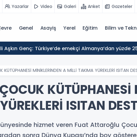
Yazarlar
Video
Galeri
Anket
Gazeteler
evre
Genel
Asayiş
Yerel
Eğitim
Bilim ve Tekn
 KÜTÜPHANESİ MİNİKLERİNDEN A MİLLİ TAKIMA YÜREKLERİ ISITAN DE
 ÇOCUK KÜTÜPHANESİ 
 YÜREKLERİ ISITAN DES
 bünyesinde hizmet veren Fuat Attaroğlu Çoc
 aradan sonra Dünya Kupası’nda boy gösterec