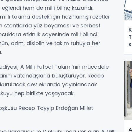
eğlendi hem de milli bilinç kazandı.
 milli takıma destek için hazırlamış rozetler
rulan stantlarda yüz boyaması ve serbest
K
cuklara etkinlik sayesinde milli bilinci
T
nün, azim, disiplin ve takım ruhuyla her
K
.
diyesi, A Milli Futbol Takımı’nın mücadele
nını vatandaşlarla buluşturuyor. Recep
 kurulacak dev ekranda yayınlanacak
oşkuyu hep birlikte yaşayacak.
oşkusu Recep Tayyip Erdoğan Millet
A
e Paraguay ile D Grubu’nda yer alan A Milli