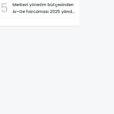
5
Merkezi yönetim bütçesinden
Ar-Ge harcaması 2025 yılında
253 milyar 544 milyon TL oldu