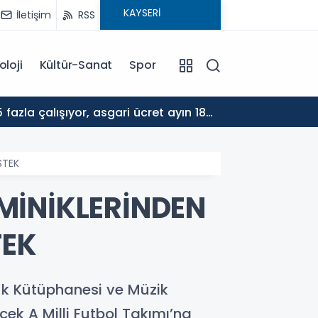
İletişim
RSS
oloji
Kültür-Sanat
Spor
17:30
ALTYA
STEK
MİNİKLERİNDEN
TEK
uk Kütüphanesi ve Müzik
ek A Milli Futbol Takımı’na