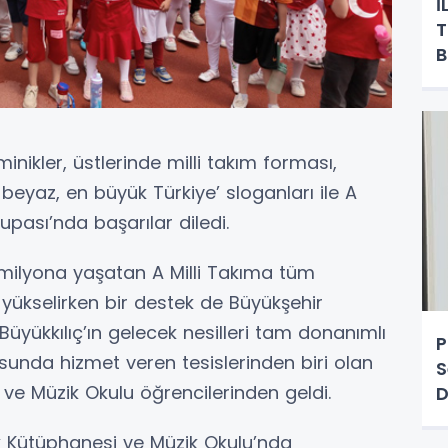
İ
T
B
nikler, üstlerinde milli takım forması,
ı beyaz, en büyük Türkiye’ sloganları ile A
upası’nda başarılar diledi.
milyona yaşatan A Milli Takıma tüm
 yükselirken bir destek de Büyükşehir
üyükkılıç’ın gelecek nesilleri tam donanımlı
P
sunda hizmet veren tesislerinden biri olan
S
ve Müzik Okulu öğrencilerinden geldi.
D
P
k Kütüphanesi ve Müzik Okulu’nda
A