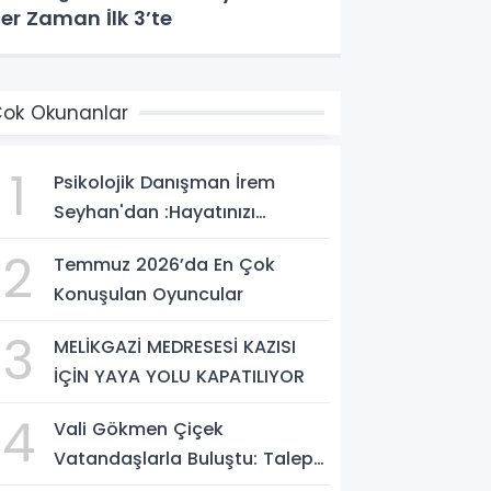
er Zaman İlk 3’te
ok Okunanlar
1
Psikolojik Danışman İrem
Seyhan'dan :Hayatınızı
Değiştirecek Çağrı:
2
Temmuz 2026’da En Çok
Potansiyelinizi Keşfetmek İçin
Konuşulan Oyuncular
İlk Adımı Atın!
3
MELİKGAZİ MEDRESESİ KAZISI
İÇİN YAYA YOLU KAPATILIYOR
4
Vali Gökmen Çiçek
Vatandaşlarla Buluştu: Talep
ve Önerileri Yerinde Dinledi