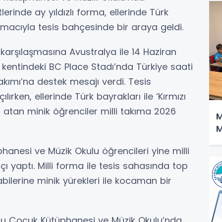
lerinde ay yıldızlı forma, ellerinde Türk
 amacıyla tesis bahçesinde bir araya geldi.
 karşılaşmasına Avustralya ile 14 Haziran
entindeki BC Place Stadı’nda Türkiye saati
Takımı’na destek mesajı verdi. Tesis
ırken, ellerinde Türk bayrakları ile ‘Kırmızı
 atan minik öğrenciler milli takıma 2026
M
M
anesi ve Müzik Okulu öğrencileri yine milli
 yaptı. Milli forma ile tesis sahasında top
abilerine minik yürekleri ile kocaman bir
ğlu Çocuk Kütüphanesi ve Müzik Okulu’nda