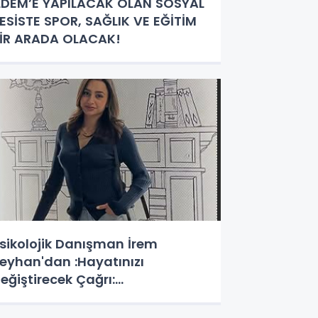
LDEM’E YAPILACAK OLAN SOSYAL
ESİSTE SPOR, SAĞLIK VE EĞİTİM
İR ARADA OLACAK!
sikolojik Danışman İrem
eyhan'dan :Hayatınızı
eğiştirecek Çağrı:
otansiyelinizi Keşfetmek İçin İlk
dımı Atın!