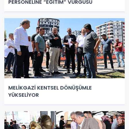
PERSONELİNE “EĞİTİM” VURGUSU
MELİKGAZİ KENTSEL DÖNÜŞÜMLE
YÜKSELİYOR