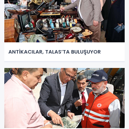
ANTİKACILAR, TALAS’TA BULUŞUYOR