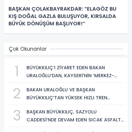
BAŞKAN ÇOLAKBAYRAKDAR: “ELAGÖZ BU
KIŞ DOĞAL GAZLA BULUŞUYOR, KIRSALDA
BÜYÜK DÖNÜŞÜM BAŞLIYOR!”
Çok Okunanlar
1
BÜYÜKKILIÇ’I ZİYARET EDEN BAKAN
URALOĞLU’DAN, KAYSERİ’NİN ‘MERKEZ-
YEREL YÖNETİM UYUMU’NA VURGU
2
BAKAN URALOĞLU VE BAŞKAN
BÜYÜKKILIÇ’TAN YÜKSEK HIZLI TREN
PROJESİNDE İNCELEME
3
BAŞKAN BÜYÜKKILIÇ, SAZYOLU
CADDESİ’NDE DEVAM EDEN SICAK ASFALT
ÇALIŞMALARINI İNCELEDİ