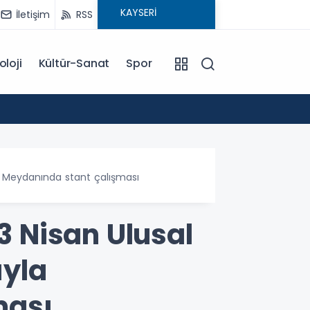
İletişim
RSS
oloji
Kültür-Sanat
Spor
18:00
EĞİTİM KOÇU İREM SEYHAN'DAN DİKKAT ÇEKEN AÇIKLAMA: BAŞARI SADECE ÇALIŞMAKLA DEĞİL, DOĞRU
YÖNLENMEKLE
et Meydanında stant çalışması
3 Nisan Ulusal
ıyla
ması