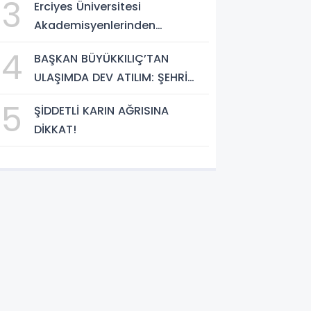
3
Erciyes Üniversitesi
DÖNÜŞÜM BAŞLIYOR!”
Akademisyenlerinden
Türkiye'de Bir İlk: DEHB ve
4
BAŞKAN BÜYÜKKILIÇ’TAN
Disleksi Değerlendirmesinde
ULAŞIMDA DEV ATILIM: ŞEHRİ
Yapay Zekâ Dönemi
ŞANTİYEYE ÇEVİRDİ
5
ŞİDDETLİ KARIN AĞRISINA
DİKKAT!