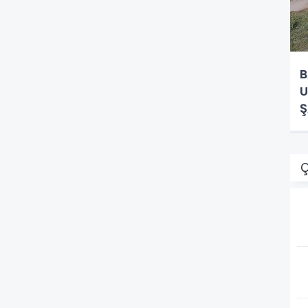
B
U
Ş
Ç