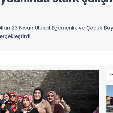
olları 23 Nisan Ulusal Egemenlik ve Çocuk B
rçekleştirdi.
G