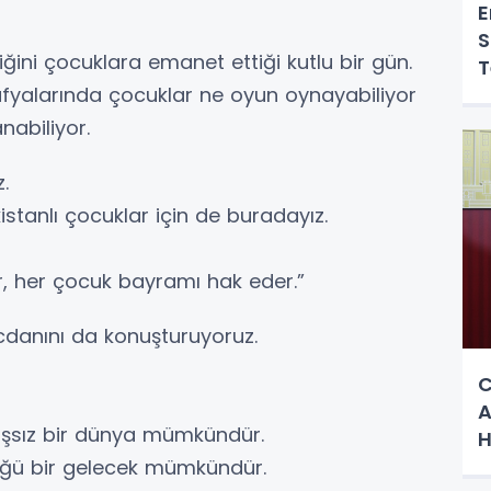
E
S
iğini çocuklara emanet ettiği kutlu bir gün.
T
fyalarında çocuklar ne oyun oynayabiliyor
Y
abiliyor.
.
ürkistanlı çocuklar için de buradayız.
, her çocuk bayramı hak eder.”
danını da konuşturuyoruz.
C
A
aşsız bir dünya mümkündür.
H
H
düğü bir gelecek mümkündür.