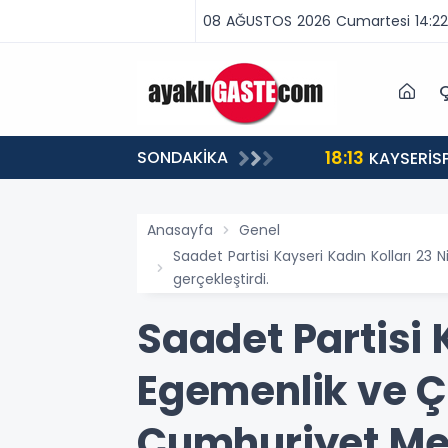
08 AĞUSTOS 2026 Cumartesi 14:22
Ç
18:13
SONDAKİKA
ABA VAR, MÜCADELE VAR!”
KAYSERİS
Anasayfa
Genel
Saadet Partisi Kayseri Kadın Kolları 2
gerçekleştirdi.
Saadet Partisi 
Egemenlik ve Ç
Cumhuriyet Me