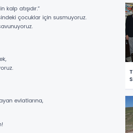
S
 kalp atışıdır.”
indeki çocuklar için susmuyoruz.
savunuyoruz.
ek,
yoruz.
T
S
yan evlatlarına,
n!