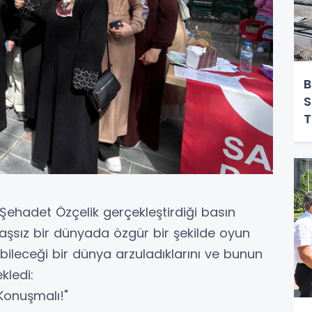
B
S
T
O
 Şehadet Özçelik gerçekleştirdiği basın
şsız bir dünyada özgür bir şekilde oyun
ileceği bir dünya arzuladıklarını ve bunun
ekledi:
Konuşmalı!"