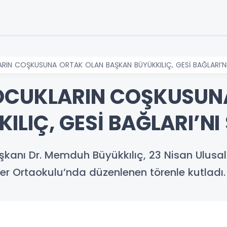
RIN COŞKUSUNA ORTAK OLAN BAŞKAN BÜYÜKKILIÇ, GESİ BAĞLARI’N
ÇOCUKLARIN COŞKUSUN
LIÇ, GESİ BAĞLARI’NI
aşkanı Dr. Memduh Büyükkılıç, 23 Nisan Ulusa
 Ortaokulu’nda düzenlenen törenle kutladı.