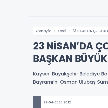
Anasayfa
Yerel
23 NİSAN’DA ÇOCUKLA
23 NİSAN’DA 
BAŞKAN BÜYÜKKI
Kayseri Büyükşehir Belediye B
Bayramı’nı Osman Ulubaş Sümer
23-04-2025 20:12