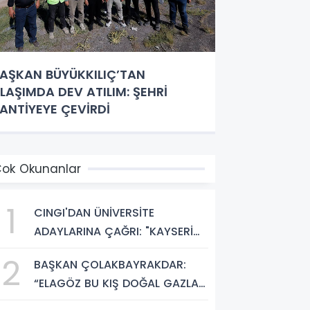
AŞKAN BÜYÜKKILIÇ’TAN
LAŞIMDA DEV ATILIM: ŞEHRİ
ANTİYEYE ÇEVİRDİ
ok Okunanlar
1
CINGI'DAN ÜNİVERSİTE
ADAYLARINA ÇAĞRI: "KAYSERİ
HEM HARİKA BİR ÜNİVERSİTE
2
BAŞKAN ÇOLAKBAYRAKDAR:
HAYATI HEM DE PARLAK BİR
“ELAGÖZ BU KIŞ DOĞAL GAZLA
GELECEK SUNUYOR"
BULUŞUYOR, KIRSALDA BÜYÜK