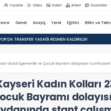
Yazarlar
Video
Galeri
Anket
Gazeteler
evre
Genel
Asayiş
Yerel
Eğitim
Bilim ve Tekn
POR’DA TRANSFER YASAĞI RESMEN KALDIRILDI!
3 Nisan Ulusal Egemenlik ve Çocuk Bayramı dolayısıyla Cumhuriy
Kayseri Kadın Kolları 2
ocuk Bayramı dolayıs
ydanında stant çalış