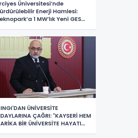
rciyes Üniversitesi’nde
ürdürülebilir Enerji Hamlesi:
eknopark’a 1 MW’lık Yeni GES
atırımı
INGI'DAN ÜNİVERSİTE
DAYLARINA ÇAĞRI: "KAYSERİ HEM
ARİKA BİR ÜNİVERSİTE HAYATI
EM DE PARLAK BİR GELECEK