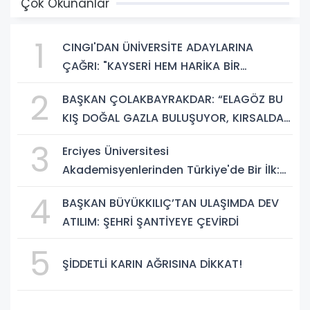
Çok Okunanlar
1
CINGI'DAN ÜNİVERSİTE ADAYLARINA
ÇAĞRI: "KAYSERİ HEM HARİKA BİR
ÜNİVERSİTE HAYATI HEM DE PARLAK BİR
2
BAŞKAN ÇOLAKBAYRAKDAR: “ELAGÖZ BU
GELECEK SUNUYOR"
KIŞ DOĞAL GAZLA BULUŞUYOR, KIRSALDA
BÜYÜK DÖNÜŞÜM BAŞLIYOR!”
3
Erciyes Üniversitesi
Akademisyenlerinden Türkiye'de Bir İlk:
DEHB ve Disleksi Değerlendirmesinde
4
BAŞKAN BÜYÜKKILIÇ’TAN ULAŞIMDA DEV
Yapay Zekâ Dönemi
ATILIM: ŞEHRİ ŞANTİYEYE ÇEVİRDİ
5
ŞİDDETLİ KARIN AĞRISINA DİKKAT!