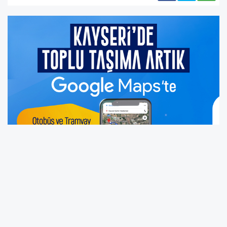
Kayseri Büyükşehir Belediyesi, Başkan Dr.
Memduh Büyükkılıç’ın öncülüğünde hayata
geçirilen Akıllı Şehir Kayseri vizyonu