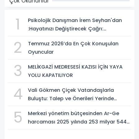
Çok Okunanlar
1
Psikolojik Danışman İrem Seyhan'dan
:Hayatınızı Değiştirecek Çağrı:
Potansiyelinizi Keşfetmek İçin İlk Adımı
2
Temmuz 2026’da En Çok Konuşulan
Atın!
Oyuncular
3
MELİKGAZİ MEDRESESİ KAZISI İÇİN YAYA
YOLU KAPATILIYOR
4
Vali Gökmen Çiçek Vatandaşlarla
Buluştu: Talep ve Önerileri Yerinde
Dinledi
5
Merkezi yönetim bütçesinden Ar-Ge
harcaması 2025 yılında 253 milyar 544
milyon TL oldu