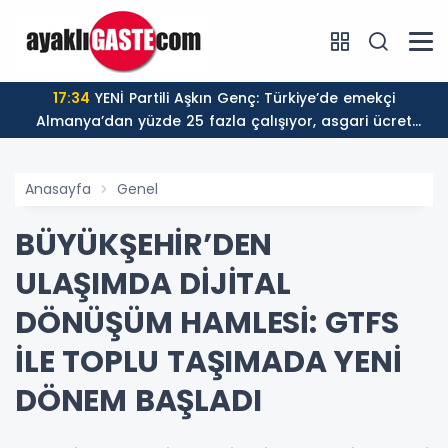
17:34
YENİ Partili Aşkın Genç: Türkiye’de emekçi
Almanya’dan yüzde 25 fazla çalışıyor, asgari ücret
ayın 18 gününe yetiyor
Anasayfa
Genel
BÜYÜKŞEHİR’DEN
ULAŞIMDA DİJİTAL
DÖNÜŞÜM HAMLESİ: GTFS
İLE TOPLU TAŞIMADA YENİ
DÖNEM BAŞLADI