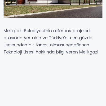
Melikgazi Belediyesi’nin referans projeleri
arasında yer alan ve Türkiye’nin en gözde
liselerinden bir tanesi olması hedeflenen
Teknoloji Lisesi hakkında bilgi veren Melikgazi
Belediye Başkanı Doç. Dr. Mustafa Palancıoğlu,
"Eğitime ve öğretime önem veren bir belediye
olarak birçok okulumuzu eğitim hayatına
kazandırdık. Melikgazi Teknoloji Lisemizi Köşk
Mahallemizde hayata geçireceğiz. Zemin ve 2
katlı binadan oluşacak olan lisede derslikler,
bilgisayar laboratuvarları ve atölyeler yer