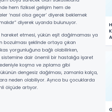
inde hem fiziksel gelişim hem de
ileler ‘nasıl olsa geçer’ diyerek beklemek
alıdır” diyerek uyarıda bulunuyor.
H
K
 hareket etmesi, yükün eşit dağılmaması ya
A
n bozulması şeklinde ortaya çıkan
kas yorgunluğuna bağlı olabilirken,
 sistemine dair önemli bir hastalığa işaret
ı nedeniyle koşma ve zıplama gibi
t yükünün dengesiz dağılması, zamanla kalça,
ra neden olabiliyor. Ayrıca bu çocuklarda
i ölçüde artıyor.
G