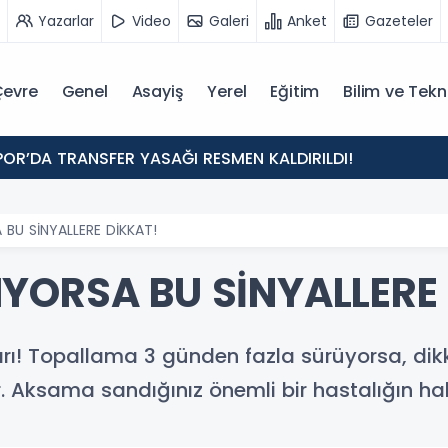
Yazarlar
Video
Galeri
Anket
Gazeteler
evre
Genel
Asayiş
Yerel
Eğitim
Bilim ve Tekn
POR’DA TRANSFER YASAĞI RESMEN KALDIRILDI!
BU SİNYALLERE DİKKAT!
YORSA BU SİNYALLERE
! Topallama 3 günden fazla sürüyorsa, dikka
 Aksama sandığınız önemli bir hastalığın habe