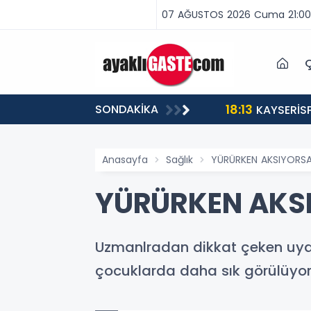
07 AĞUSTOS 2026 Cuma 21:00
Ç
18:13
SONDAKİKA
ABA VAR, MÜCADELE VAR!”
KAYSERİS
Anasayfa
Sağlık
YÜRÜRKEN AKSIYORSA 
YÜRÜRKEN AKSI
Uzmanlradan dikkat çeken uyarı
çocuklarda daha sık görülüyor.