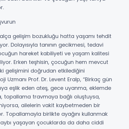
or.
şvurun
 kalça gelişim bozukluğu hatta yaşamı tehdit
or. Dolayısıyla tanının gecikmesi, tedavi
ocuğun hareket kabiliyeti ve yaşam kalitesi
abiliyor. Erken teşhisin, çocuğun hem mevcut
ki gelişimini doğrudan etkilediğini
i Uzmanı Prof. Dr. Levent Eralp, “Birkaç gün
ğrıya eşlik eden ateş, gece uyanma, eklemde
varsa, topallama travmaya bağlı oluştuysa,
miyorsa, ailelerin vakit kaybetmeden bir
 Topallamayla birlikte ayağını kullanmak
 kaybı yaşayan çocuklarda da daha ciddi