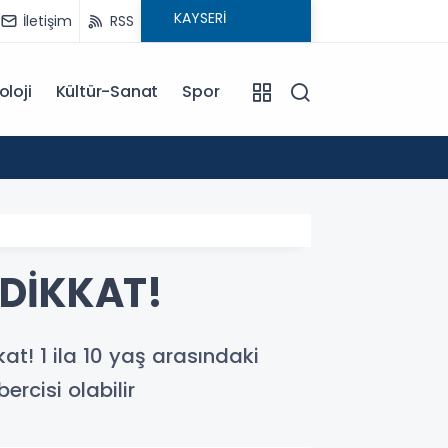
İletişim
RSS
oloji
Kültür-Sanat
Spor
18:00
EĞİTİM KOÇU İREM SEYHAN'DAN DİKKAT ÇEKEN AÇIKLAMA: BAŞARI SADECE ÇALIŞMAKLA DEĞİL, DOĞRU
YÖNLENMEKLE
 DİKKAT!
t! 1 ila 10 yaş arasındaki
rcisi olabilir