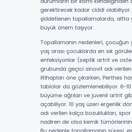
durumların bir kısmı kendiliğinden 
gerektirecek kadar ciddi olabiliyor
şiddetlenen topallamalarda, altta
büyük önem taşıyor.
Topallamanın nedenleri, çocuğun y
yaş arası çocuklarda en sık görüle
enfeksiyonlar (septik artrit ve ost
grubunda geçici sinovit adı verilen
iltihapları öne çıkarken, Perthes has
tablolar da gözlemlenebiliyor. 6-10
büyüme ağrıları ve juvenil artrit g
açabiliyor. 10 yaş üzeri ergenlik 
adı verilen kalça bozuklukları, spo
nadiren de olsa kemik tümörlerinin
Bu nedenle topallamanın süresi, eşl