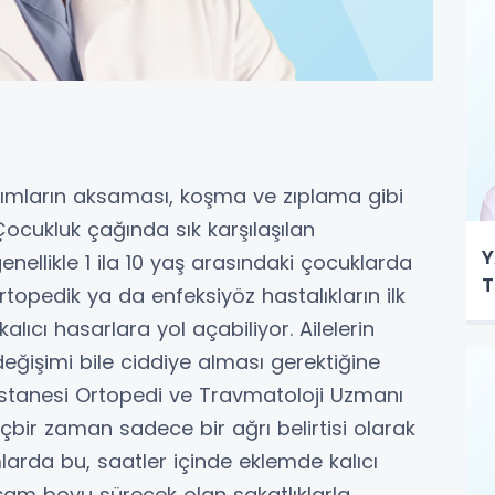
dımların aksaması, koşma ve zıplama gibi
cukluk çağında sık karşılaşılan
Y
enellikle 1 ila 10 yaş arasındaki çocuklarda
T
topedik ya da enfeksiyöz hastalıkların ilk
kalıcı hasarlara yol açabiliyor. Ailelerin
ğişimi bile ciddiye alması gerektiğine
tanesi Ortopedi ve Travmatoloji Uzmanı
içbir zaman sadece bir ağrı belirtisi olarak
larda bu, saatler içinde eklemde kalıcı
şam boyu sürecek olan sakatlıklarla