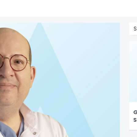
S
G
S