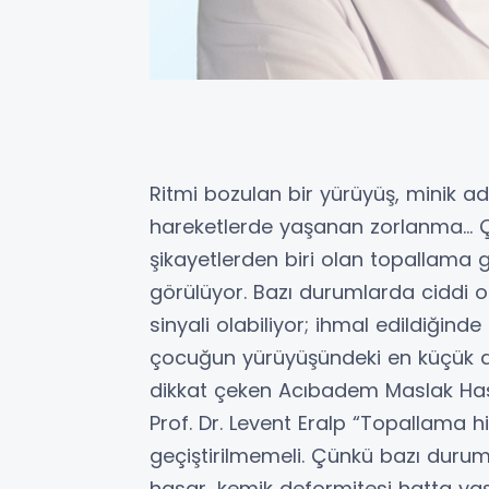
Ritmi bozulan bir yürüyüş, minik a
hareketlerde yaşanan zorlanma… Ço
şikayetlerden biri olan topallama g
görülüyor. Bazı durumlarda ciddi or
sinyali olabiliyor; ihmal edildiğinde 
çocuğun yürüyüşündeki en küçük de
dikkat çeken Acıbadem Maslak Has
Prof. Dr. Levent Eralp “Topallama h
geçiştirilmemeli. Çünkü bazı durum
hasar, kemik deformitesi hatta ya