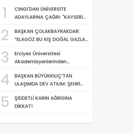
1
CINGI'DAN ÜNİVERSİTE
ADAYLARINA ÇAĞRI: "KAYSERİ
HEM HARİKA BİR ÜNİVERSİTE
2
BAŞKAN ÇOLAKBAYRAKDAR:
HAYATI HEM DE PARLAK BİR
“ELAGÖZ BU KIŞ DOĞAL GAZLA
GELECEK SUNUYOR"
BULUŞUYOR, KIRSALDA BÜYÜK
3
Erciyes Üniversitesi
DÖNÜŞÜM BAŞLIYOR!”
Akademisyenlerinden
Türkiye'de Bir İlk: DEHB ve
4
BAŞKAN BÜYÜKKILIÇ’TAN
Disleksi Değerlendirmesinde
ULAŞIMDA DEV ATILIM: ŞEHRİ
Yapay Zekâ Dönemi
ŞANTİYEYE ÇEVİRDİ
5
ŞİDDETLİ KARIN AĞRISINA
DİKKAT!