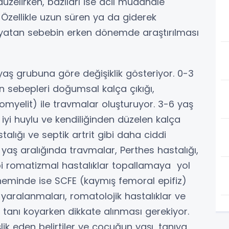
düzelirken, bazıları ise acil müdahale
. Özellikle uzun süren ya da giderek
 yatan sebebin erken dönemde araştırılması
aş grubuna göre değişiklik gösteriyor. 0-3
n sebepleri doğumsal kalça çıkığı,
eomyelit) ile travmalar oluşturuyor. 3-6 yaş
 iyi huylu ve kendiliğinden düzelen kalça
talığı ve septik artrit gibi daha ciddi
 yaş aralığında travmalar, Perthes hastalığı,
ibi romatizmal hastalıklar topallamaya yol
döneminde ise SCFE (kaymış femoral epifiz)
r yaralanmaları, romatolojik hastalıklar ve
 tanı koyarken dikkate alınması gerekiyor.
ik eden belirtiler ve çocuğun yaşı, tanıya