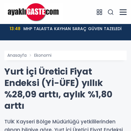
13:48
MHP TALAS’TA KAYHAN SARAÇ GÜVEN TAZELEDİ
Anasayfa
Ekonomi
Yurt İçi Üretici Fiyat
Endeksi (Yİ-ÜFE) yıllık
%28,09 arttı, aylık %1,80
arttı
TUİK Kayseri Bölge Müdürlüğü yetkililerinden
alınan bilgiye göre, Yurt İçi Üretici Fiyat Endeksi