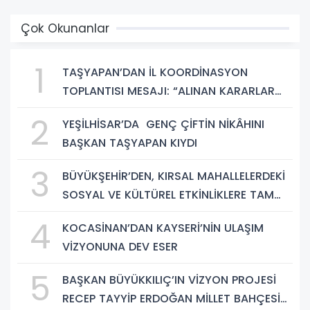
Çok Okunanlar
1
TAŞYAPAN’DAN İL KOORDİNASYON
TOPLANTISI MESAJI: “ALINAN KARARLAR
HAYIRLI OLSUN”
2
YEŞİLHİSAR’DA GENÇ ÇİFTİN NİKÂHINI
BAŞKAN TAŞYAPAN KIYDI
3
BÜYÜKŞEHİR’DEN, KIRSAL MAHALLELERDEKİ
SOSYAL VE KÜLTÜREL ETKİNLİKLERE TAM
DESTEK
4
KOCASİNAN’DAN KAYSERİ’NİN ULAŞIM
VİZYONUNA DEV ESER
5
BAŞKAN BÜYÜKKILIÇ’IN VİZYON PROJESİ
RECEP TAYYİP ERDOĞAN MİLLET BAHÇESİ