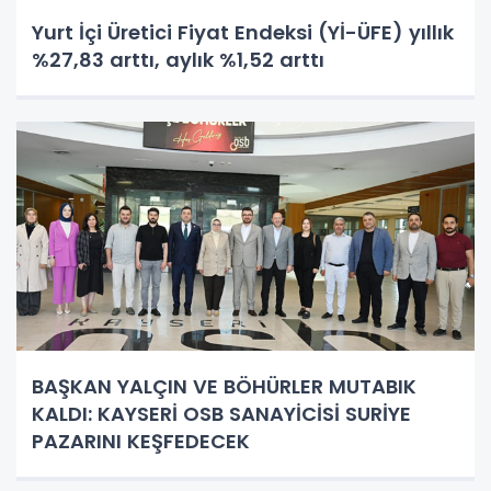
Yurt İçi Üretici Fiyat Endeksi (Yİ-ÜFE) yıllık
%27,83 arttı, aylık %1,52 arttı
BAŞKAN YALÇIN VE BÖHÜRLER MUTABIK
KALDI: KAYSERİ OSB SANAYİCİSİ SURİYE
PAZARINI KEŞFEDECEK