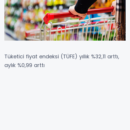
Tüketici fiyat endeksi (TÜFE) yıllık %32,11 arttı,
aylık %0,99 arttı
TÜFE'deki (2025=100) değişim 2026 yılı Haziran
ayında bir önceki aya göre %0,99 artış, bir
önceki yılın Aralık ayına göre %17,76 artış, bir
önceki yılın aynı ayına göre %32,11 artış ve on
iki aylık ortalamalara göre %32,03 artış olarak
gerçekleşti.