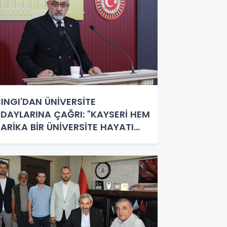
INGI'DAN ÜNİVERSİTE
DAYLARINA ÇAĞRI: "KAYSERİ HEM
ARİKA BİR ÜNİVERSİTE HAYATI
EM DE PARLAK BİR GELECEK
UNUYOR"