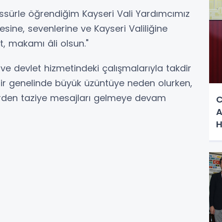
eessürle öğrendiğim Kayseri Vali Yardımcımız
esine, sevenlerine ve Kayseri Valiliğine
t, makamı âli olsun."
ve devlet hizmetindeki çalışmalarıyla takdir
hir genelinde büyük üzüntüye neden olurken,
erden taziye mesajları gelmeye devam
C
A
H
H
S