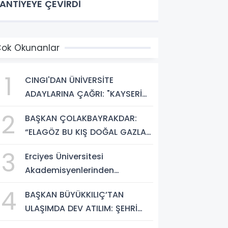
ANTİYEYE ÇEVİRDİ
ok Okunanlar
1
CINGI'DAN ÜNİVERSİTE
ADAYLARINA ÇAĞRI: "KAYSERİ
HEM HARİKA BİR ÜNİVERSİTE
2
BAŞKAN ÇOLAKBAYRAKDAR:
HAYATI HEM DE PARLAK BİR
“ELAGÖZ BU KIŞ DOĞAL GAZLA
GELECEK SUNUYOR"
BULUŞUYOR, KIRSALDA BÜYÜK
3
Erciyes Üniversitesi
DÖNÜŞÜM BAŞLIYOR!”
Akademisyenlerinden
Türkiye'de Bir İlk: DEHB ve
4
BAŞKAN BÜYÜKKILIÇ’TAN
Disleksi Değerlendirmesinde
ULAŞIMDA DEV ATILIM: ŞEHRİ
Yapay Zekâ Dönemi
ŞANTİYEYE ÇEVİRDİ