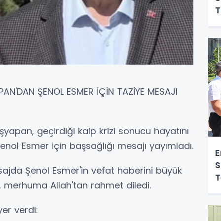
T
O
APAN'DAN ŞENOL ESMER İÇİN TAZİYE MESAJI
aşyapan, geçirdiği kalp krizi sonucu hayatını
enol Esmer için başsağlığı mesajı yayımladı.
E
S
ajda Şenol Esmer'in vefat haberini büyük
T
k, merhuma Allah'tan rahmet diledi.
Y
er verdi: