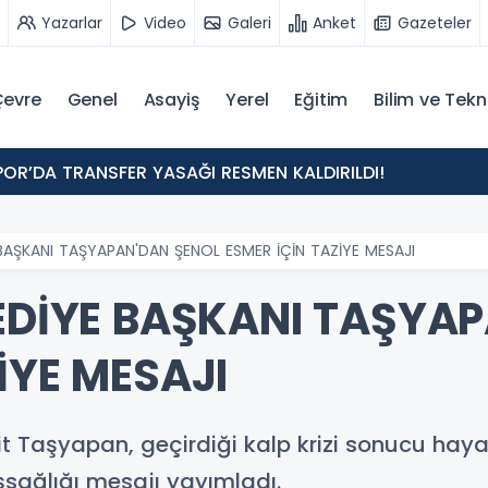
Yazarlar
Video
Galeri
Anket
Gazeteler
evre
Genel
Asayiş
Yerel
Eğitim
Bilim ve Tekn
POR’DA TRANSFER YASAĞI RESMEN KALDIRILDI!
 BAŞKANI TAŞYAPAN'DAN ŞENOL ESMER İÇİN TAZİYE MESAJI
LEDİYE BAŞKANI TAŞYA
İYE MESAJI
it Taşyapan, geçirdiği kalp krizi sonucu hay
şsağlığı mesajı yayımladı.