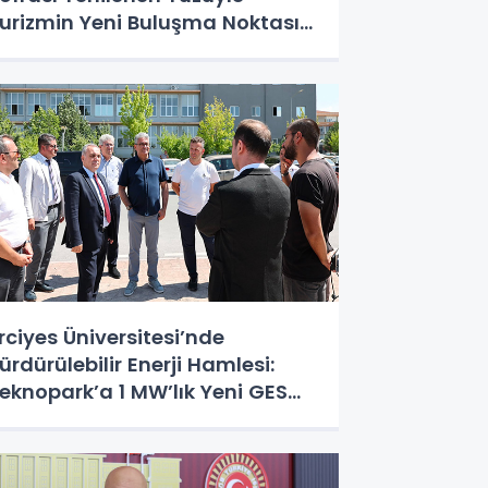
urizmin Yeni Buluşma Noktası
ldu”
rciyes Üniversitesi’nde
ürdürülebilir Enerji Hamlesi:
eknopark’a 1 MW’lık Yeni GES
atırımı