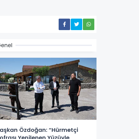
enel
aşkan Özdoğan: “Hürmetçi
ofrası Yenilenen Yüzüyle