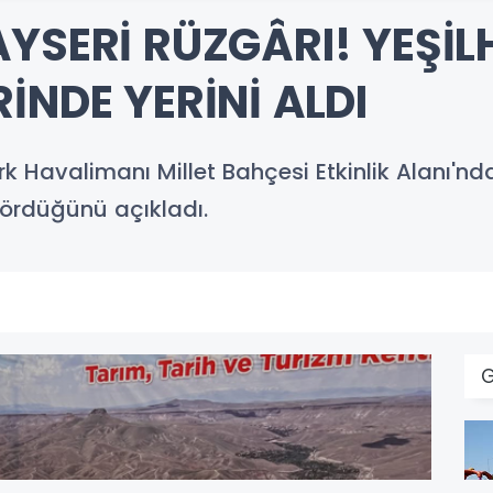
YSERİ RÜZGÂRI! YEŞİL
İNDE YERİNİ ALDI
k Havalimanı Millet Bahçesi Etkinlik Alanı'nda
gördüğünü açıkladı.
G