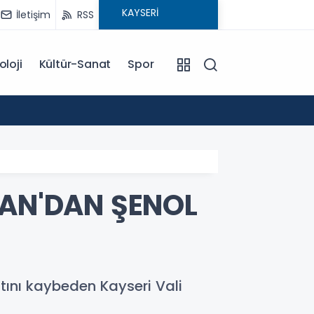
İletişim
RSS
oloji
Kültür-Sanat
Spor
18:00
EĞİTİM KOÇU İREM SEYHAN'DAN DİKKAT ÇEKEN AÇIKLAMA: BAŞARI SADECE ÇALIŞMAKLA DEĞİL, DOĞRU
YÖNLENMEKLE
PAN'DAN ŞENOL
atını kaybeden Kayseri Vali