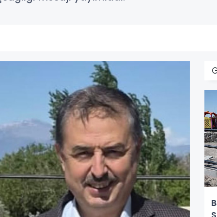
G
B
S