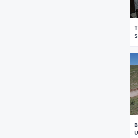
T
S
B
U