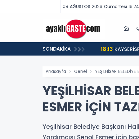
08 AĞUSTOS 2026 Cumartesi 16:24
Ç
18:13
SONDAKİKA
ABA VAR, MÜCADELE VAR!”
KAYSERİS
Anasayfa
Genel
YEŞİLHİSAR BELEDİYE
YEŞİLHİSAR BE
ESMER İÇİN TAZ
Yeşilhisar Belediye Başkanı Hal
Yardımcısı Şenol Esmer için ba