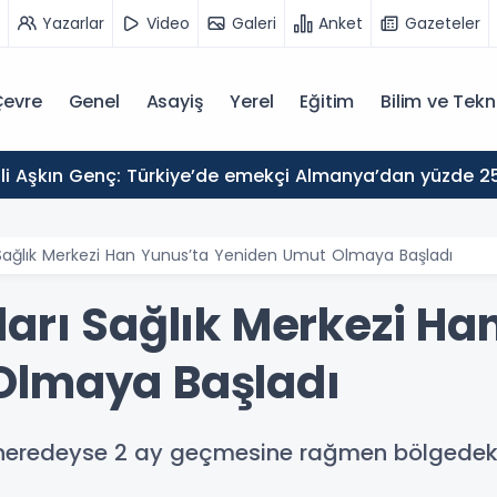
Yazarlar
Video
Galeri
Anket
Gazeteler
evre
Genel
Asayiş
Yerel
Eğitim
Bilim ve Tekn
 Sağlık Merkezi Han Yunus’ta Yeniden Umut Olmaya Başladı
ları Sağlık Merkezi Ha
Olmaya Başladı
neredeyse 2 ay geçmesine rağmen bölgedeki 