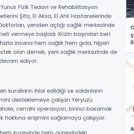
Yunus Fizik Tedavi ve Rehabilitasyon
etlerini Şifa, El Aksa, El Ahli Hastanelerinde
oktorları, yeniden açtığı sağlık merkezinde
O
meti vermeye başladı. Krizin başından beri
ç
i
fazla insana hem sağlık hem gıda, hijyen
estek olan dernek, yeni sağlık merkezinde de
 devam ediyor.
uralların ihlal edildiği ve saldırıların
emini desteklemeye çalışan Yeryüzü
üdahale, cerrahi operasyon, birinci basamak
ık hakkına erişimini sağlamaya çalışıyor.
A
in hem kuzeyinde hem güneyindeki