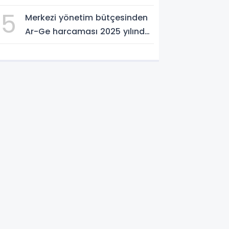
ve Önerileri Yerinde Dinledi
5
Merkezi yönetim bütçesinden
Ar-Ge harcaması 2025 yılında
253 milyar 544 milyon TL oldu