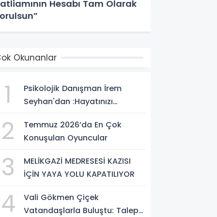
atliamının Hesabı Tam Olarak
orulsun”
ok Okunanlar
1
Psikolojik Danışman İrem
Seyhan'dan :Hayatınızı
Değiştirecek Çağrı:
2
Temmuz 2026’da En Çok
Potansiyelinizi Keşfetmek İçin
Konuşulan Oyuncular
İlk Adımı Atın!
3
MELİKGAZİ MEDRESESİ KAZISI
İÇİN YAYA YOLU KAPATILIYOR
4
Vali Gökmen Çiçek
Vatandaşlarla Buluştu: Talep