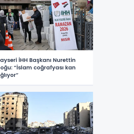
ayseri İHH Başkanı Nurettin
oğu: “İslam coğrafyası kan
ğlıyor”