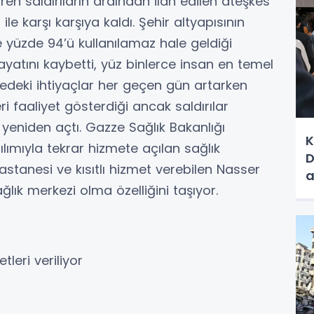
ren saldırıların ardından ilan edilen ateşkes
le karşı karşıya kaldı. Şehir altyapısının
se yüzde 94’ü kullanılamaz hale geldiği
ayatını kaybetti, yüz binlerce insan en temel
edeki ihtiyaçlar her geçen gün artarken
ri faaliyet gösterdiği ancak saldırılar
 yeniden açtı. Gazze Sağlık Bakanlığı
K
tılımıyla tekrar hizmete açılan sağlık
D
stanesi ve kısıtlı hizmet verebilen Nasser
a
ğlık merkezi olma özelliğini taşıyor.
tleri veriliyor