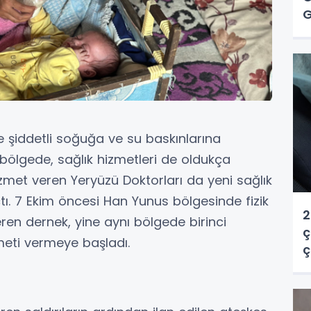
G
Y
e şiddetli soğuğa ve su baskınlarına
bölgede, sağlık hizmetleri de oldukça
hizmet veren Yeryüzü Doktorları da yeni sağlık
çtı. 7 Ekim öncesi Han Yunus bölgesinde fizik
2
ren dernek, yine aynı bölgede birinci
ç
meti vermeye başladı.
ç
y