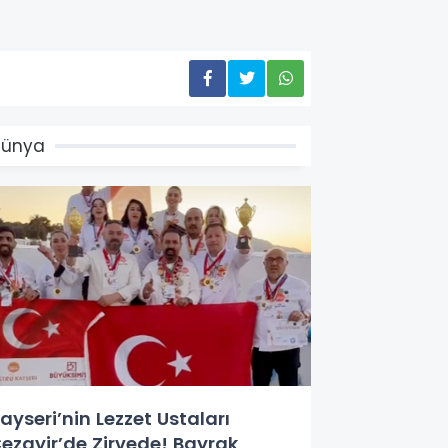
Dünya
ayseri’nin Lezzet Ustaları
ezayir’de Zirvede! Bayrak