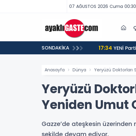
07 AĞUSTOS 2026 Cuma 00:30
Ç
17:34
SONDAKİKA
 BİNLERCE CEZA
YENİ Partili Aşkın Genç: Türkiye’de emekçi Almanya’dan yüzde 25 fazla çalışıyor, asgari ücret ayın 18
gününe yetiyor
Anasayfa
Dünya
Yeryüzü Doktorları
Yeryüzü Doktor
Yeniden Umut 
Gazze’de ateşkesin üzerinden 
şekilde devam ediyor.