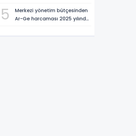
ve Önerileri Yerinde Dinledi
5
Merkezi yönetim bütçesinden
Ar-Ge harcaması 2025 yılında
253 milyar 544 milyon TL oldu