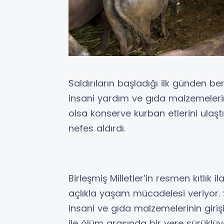
Saldırıların başladığı ilk günden be
insani yardım ve gıda malzemelerin
olsa konserve kurban etlerini ulaş
nefes aldırdı.
Birleşmiş Milletler’in resmen kıtlık 
açlıkla yaşam mücadelesi veriyor. Ş
insani ve gıda malzemelerinin giriş
ile ölüm arasında bir yere sürüklüyor