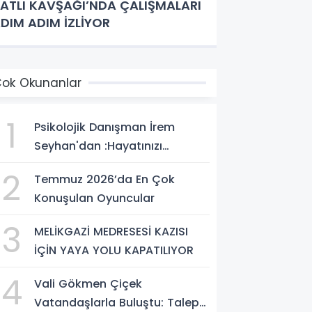
ATLI KAVŞAĞI’NDA ÇALIŞMALARI
DIM ADIM İZLİYOR
ok Okunanlar
1
Psikolojik Danışman İrem
Seyhan'dan :Hayatınızı
Değiştirecek Çağrı:
2
Temmuz 2026’da En Çok
Potansiyelinizi Keşfetmek İçin
Konuşulan Oyuncular
İlk Adımı Atın!
3
MELİKGAZİ MEDRESESİ KAZISI
İÇİN YAYA YOLU KAPATILIYOR
4
Vali Gökmen Çiçek
Vatandaşlarla Buluştu: Talep