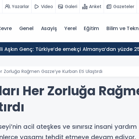
Yazarlar
Video
Galeri
Anket
Gazeteler
evre
Genel
Asayiş
Yerel
Eğitim
Bilim ve Tekn
er Zorluğa Rağmen Gazze’ye Kurban Eti Ulaştırdı
ları Her Zorluğa Rağm
tırdı
seyi’nin acil ateşkes ve sınırsız insani yardım 
 binlerce yaşamı tehdit etmeye devam ediyor.