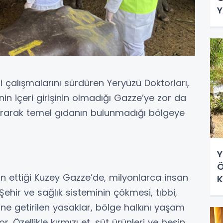
Y
ri çalışmalarını sürdüren Yeryüzü Doktorları,
in içeri girişinin olmadığı Gazze’ye zor da
tırarak temel gıdanın bulunmadığı bölgeye
Y
Ö
ilan ettiği Kuzey Gazze’de, milyonlarca insan
K
D
ehir ve sağlık sisteminin çökmesi, tıbbi,
ine getirilen yasaklar, bölge halkını yaşam
. Özellikle kırmızı et, süt ürünleri ve besin