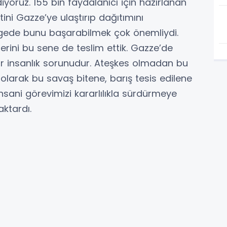
ruz. 155 bin faydalanıcı için hazırlanan
ni Gazze’ye ulaştırıp dağıtımını
 bölgede bunu başarabilmek çok önemliydi.
erini bu sene de teslim ettik. Gazze’de
bir insanlık sorunudur. Ateşkes olmadan bu
olarak bu savaş bitene, barış tesis edilene
sani görevimizi kararlılıkla sürdürmeye
ktardı.