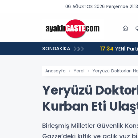
06 AĞUSTOS 2026 Perşembe 21:13
Ç
17:34
SONDAKİKA
 BİNLERCE CEZA
YENİ Partili Aşkın Genç: Türkiye’de emekçi Almanya’dan yüzde 25 fazla çalışıyor, asgari ücret ayın 18
gününe yetiyor
Anasayfa
Yerel
Yeryüzü Doktorları H
Yeryüzü Doktor
Kurban Eti Ulaş
Birleşmiş Milletler Güvenlik Kon
Gazze’deki kıtlık ve açlık yüz