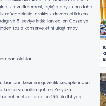
rişine izin verilmemesi, açlığın boyutunu daha
lık mücadelesini aralıksız devam ettirirken
dığı ve 5. seviye kıtlık ilan edilen Gazze’ye
inden fazla konserve etini ulaştırmayı
B
G
ana can oldular
B
Y
kurbanların kesimini güvenlik sebeplerinden
rip konserve haline getiren Yeryüzü
 emanetlerini zor da olsa 155 bin ihtiyaç