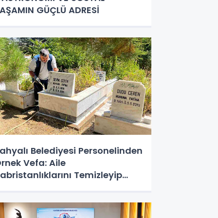
AŞAMIN GÜÇLÜ ADRESİ
ahyalı Belediyesi Personelinden
rnek Vefa: Aile
abristanlıklarını Temizleyip
ualarını Ettiler