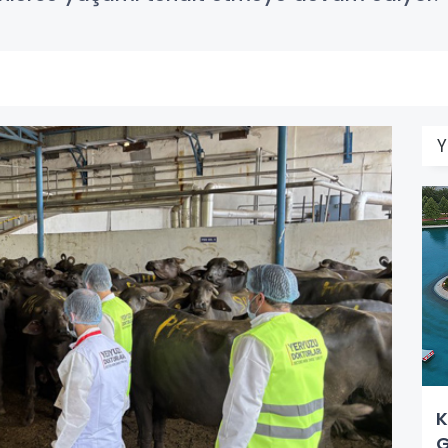
Y
K
G