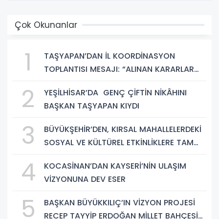
Çok Okunanlar
1
TAŞYAPAN’DAN İL KOORDİNASYON
TOPLANTISI MESAJI: “ALINAN KARARLAR
HAYIRLI OLSUN”
2
YEŞİLHİSAR’DA GENÇ ÇİFTİN NİKÂHINI
BAŞKAN TAŞYAPAN KIYDI
3
BÜYÜKŞEHİR’DEN, KIRSAL MAHALLELERDEKİ
SOSYAL VE KÜLTÜREL ETKİNLİKLERE TAM
DESTEK
4
KOCASİNAN’DAN KAYSERİ’NİN ULAŞIM
VİZYONUNA DEV ESER
5
BAŞKAN BÜYÜKKILIÇ’IN VİZYON PROJESİ
RECEP TAYYİP ERDOĞAN MİLLET BAHÇESİ