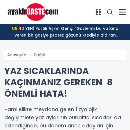
08:43
YENİ Partili Aşkın Genç: “Gözlerini bu vatana
veren bir gaziye protez gözünü krediyle aldıran
düzenin adı sosyal devlet olamaz”
Anasayfa
Sağlık
YAZ SICAKLARINDA
KAÇINMANIZ GEREKEN 8
ÖNEMLİ HATA!
Hamilelikte meydana gelen fizyolojik
değişimlere yaz aylarının bunaltıcı sıcakları da
eklendiğinde, bu dönem anne adayları için