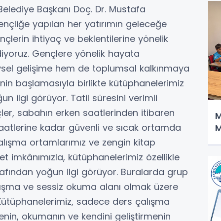
Belediye Başkanı Doç. Dr. Mustafa
gençliğe yapılan her yatırımın geleceğe
nçlerin ihtiyaç ve beklentilerine yönelik
iyoruz. Gençlere yönelik hayata
eysel gelişime hem de toplumsal kalkınmaya
ilinin başlamasıyla birlikte kütüphanelerimiz
n ilgi görüyor. Tatil süresini verimli
er, sabahın erken saatlerinden itibaren
M
atlerine kadar güvenli ve sıcak ortamda
M
çalışma ortamlarımız ve zengin kitap
net imkânımızla, kütüphanelerimiz özellikle
rafından yoğun ilgi görüyor. Buralarda grup
lışma ve sessiz okuma alanı olmak üzere
ü Kütüphanelerimiz, sadece ders çalışma
nin, okumanın ve kendini geliştirmenin