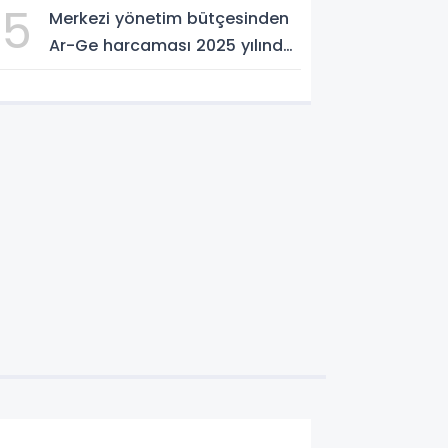
5
Merkezi yönetim bütçesinden
Ar-Ge harcaması 2025 yılında
253 milyar 544 milyon TL oldu