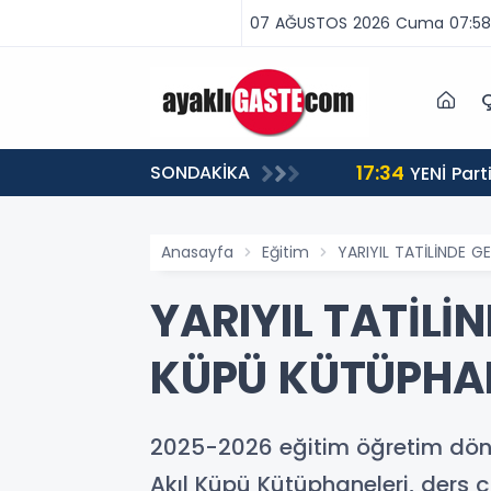
07 AĞUSTOS 2026 Cuma 07:58
Ç
17:34
SONDAKİKA
 BİNLERCE CEZA
YENİ Partili Aşkın Genç: Türkiye’de emekçi Almanya’dan yüzde 25 fazla çalışıyor, asgari ücret ayın 18
gününe yetiyor
Anasayfa
Eğitim
YARIYIL TATİLİNDE 
YARIYIL TATİLİ
KÜPÜ KÜTÜPHAN
2025-2026 eğitim öğretim dönemi
Akıl Küpü Kütüphaneleri, ders ç