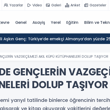
Yazarlar
Video
Galeri
Anket
Gazeteler
evre
Genel
Asayiş
Yerel
Eğitim
Bilim ve Tekn
GENÇLERİN VAZGEÇİLMEZİ AKIL KÜPÜ KÜTÜPHANELERİ DOLUP TAŞIYOR
NDE GENÇLERİN VAZGEÇİ
ELERİ DOLUP TAŞIYOR
 yarıyıl tatilinde binlerce öğrencinin tercih 
alışarak ve kitap okuyarak vakitlerini değerl