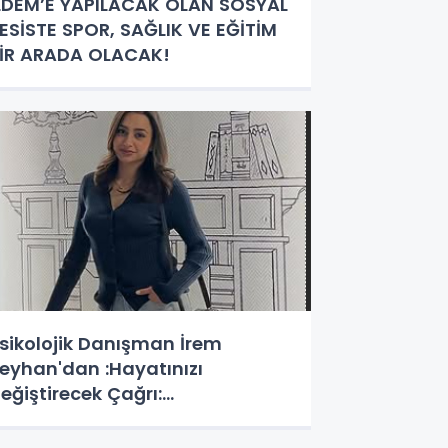
LDEM’E YAPILACAK OLAN SOSYAL
ESİSTE SPOR, SAĞLIK VE EĞİTİM
İR ARADA OLACAK!
sikolojik Danışman İrem
eyhan'dan :Hayatınızı
eğiştirecek Çağrı:
otansiyelinizi Keşfetmek İçin İlk
dımı Atın!