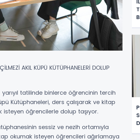
İ
T
B
EÇİLMEZİ AKIL KÜPÜ KÜTÜPHANELERİ DOLUP
rıyıl tatilinde binlerce öğrencinin tercih
 Küpü Kütüphaneleri, ders çalışarak ve kitap
P
 isteyen öğrencilerle dolup taşıyor.
S
D
ütüphanesinin sessiz ve nezih ortamıyla
P
kitap okumak isteyen öğrencileri ağırlamaya
A