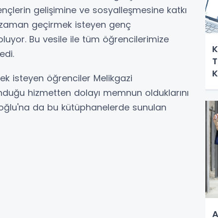
lerin gelişimine ve sosyalleşmesine katkı
i zaman geçirmek isteyen genç
luyor. Bu vesile ile tüm öğrencilerimize
K
dedi.
T
K
rmek isteyen öğrenciler Melikgazi
unduğu hizmetten dolayı memnun olduklarını
ıoğlu'na da bu kütüphanelerde sunulan
A