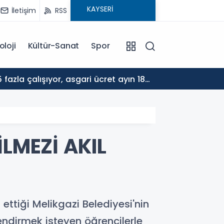
İletişim
RSS
oloji
Kültür-Sanat
Spor
17:30
ALTYA
LMEZİ AKIL
ettiği Melikgazi Belediyesi'nin
endirmek isteyen öğrencilerle