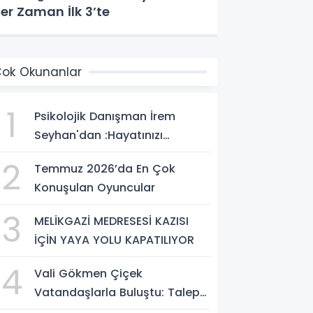
er Zaman İlk 3’te
ok Okunanlar
1
Psikolojik Danışman İrem
Seyhan'dan :Hayatınızı
Değiştirecek Çağrı:
2
Temmuz 2026’da En Çok
Potansiyelinizi Keşfetmek İçin
Konuşulan Oyuncular
İlk Adımı Atın!
3
MELİKGAZİ MEDRESESİ KAZISI
İÇİN YAYA YOLU KAPATILIYOR
4
Vali Gökmen Çiçek
Vatandaşlarla Buluştu: Talep
ve Önerileri Yerinde Dinledi