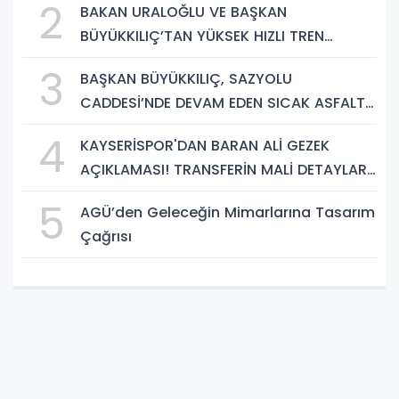
2
BAKAN URALOĞLU VE BAŞKAN
BÜYÜKKILIÇ’TAN YÜKSEK HIZLI TREN
PROJESİNDE İNCELEME
3
BAŞKAN BÜYÜKKILIÇ, SAZYOLU
CADDESİ’NDE DEVAM EDEN SICAK ASFALT
ÇALIŞMALARINI İNCELEDİ
4
KAYSERİSPOR'DAN BARAN ALİ GEZEK
AÇIKLAMASI! TRANSFERİN MALİ DETAYLARI
BELLİ OLDU
5
AGÜ’den Geleceğin Mimarlarına Tasarım
Çağrısı