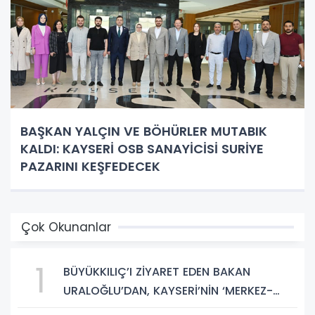
BAŞKAN YALÇIN VE BÖHÜRLER MUTABIK
KALDI: KAYSERİ OSB SANAYİCİSİ SURİYE
PAZARINI KEŞFEDECEK
Çok Okunanlar
1
BÜYÜKKILIÇ’I ZİYARET EDEN BAKAN
URALOĞLU’DAN, KAYSERİ’NİN ‘MERKEZ-
YEREL YÖNETİM UYUMU’NA VURGU