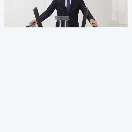
Depremlerde yıkılan Kayseri Öğretmenevi için
iki yıldır hiçbir adım atılmadığını hatırlatan
Genç, 2026 bütçesinde bu yapının yeniden
inşası için ödenek bulunup bulunmadığını
sordu. Genç ayrıca, Kayseri’de bir cemaat
yurdunda 15 yaşındaki bir çocuğun soğuk
hava deposuna kapatıldığı iddiasının
kamuoyuna yansıdığını belirterek, Bakanlığın
bu skandalla ilgili inceleme başlatıp