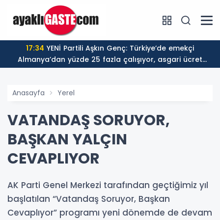
17:34
YENİ Partili Aşkın Genç: Türkiye’de emekçi
Almanya’dan yüzde 25 fazla çalışıyor, asgari ücret
ayın 18 gününe yetiyor
Anasayfa
Yerel
VATANDAŞ SORUYOR,
BAŞKAN YALÇIN
CEVAPLIYOR
AK Parti Genel Merkezi tarafından geçtiğimiz yıl
başlatılan “Vatandaş Soruyor, Başkan
Cevaplıyor” programı yeni dönemde de devam