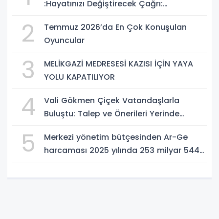
:Hayatınızı Değiştirecek Çağrı:
Potansiyelinizi Keşfetmek İçin İlk Adımı
2
Temmuz 2026’da En Çok Konuşulan
Atın!
Oyuncular
3
MELİKGAZİ MEDRESESİ KAZISI İÇİN YAYA
YOLU KAPATILIYOR
4
Vali Gökmen Çiçek Vatandaşlarla
Buluştu: Talep ve Önerileri Yerinde
Dinledi
5
Merkezi yönetim bütçesinden Ar-Ge
harcaması 2025 yılında 253 milyar 544
milyon TL oldu