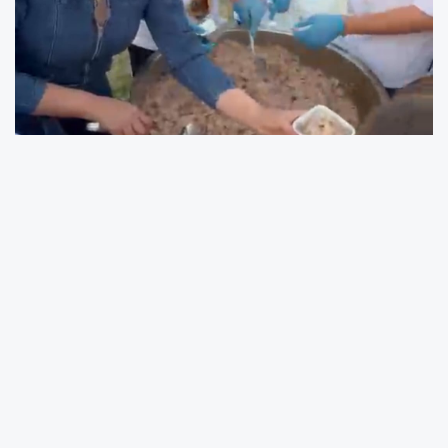
Kayseri Lezzetleri Çanakkale’de Damga Vurdu!
Gastro Kayseri’den Bin Kişilik Pastırmalı Pilav
İkramı
Çanakkale’de bu yıl 4’üncüsü düzenlenen
Gastronomi Festivali, Türkiye’nin farklı
şehirlerinden gelen yöresel lezzetleri bir araya
getirirken, Kayseri mutfağı da festivale