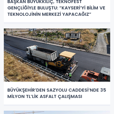
BAŞKAN BÜYÜKKILIÇ, TEKNOFEST
GENÇLİĞİYLE BULUŞTU: “KAYSERİ’Yİ BİLİM VE
TEKNOLOJİNİN MERKEZİ YAPACAĞIZ”
BÜYÜKŞEHİR’DEN SAZYOLU CADDESİ’NDE 35
MİLYON TL’LİK ASFALT ÇALIŞMASI