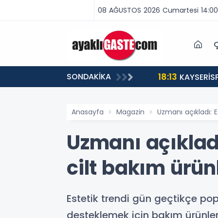
08 AĞUSTOS 2026 Cumartesi 14:00
Ç
18:13
SONDAKİKA
ABA VAR, MÜCADELE VAR!”
KAYSERİS
Anasayfa
Magazin
Uzmanı açıkladı: E
Uzmanı açıkladı
cilt bakım ürün
Estetik trendi gün geçtikçe popü
desteklemek için bakım ürünler