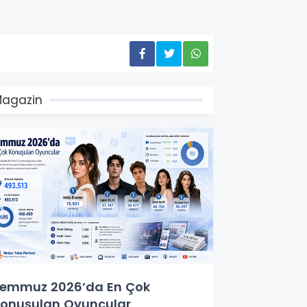
agazin
emmuz 2026’da En Çok
onuşulan Oyuncular