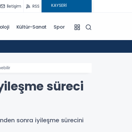
İletişim
RSS
oloji
Kültür-Sanat
Spor
18:00
EĞİTİM KOÇU İREM SEYHAN'DAN DİKKAT ÇEKEN AÇIKLAMA: BAŞARI SADECE ÇALIŞMAKLA DEĞİL, DOĞRU
YÖNLENMEKLE
ebilir
yileşme süreci
ğinden sonra iyileşme sürecini