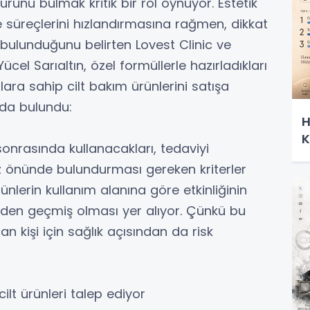
rünü bulmak kritik bir rol oynuyor. Estetik
me süreçlerini hızlandırmasına rağmen, dikkat
 bulunduğunu belirten Lovest Clinic ve
el Sarıaltın, özel formüllerle hazırladıkları
onlara sahip cilt bakım ürünlerini satışa
mada bulundu:
H
K
 sonrasında kullanacakları, tedaviyi
z önünde bulundurması gereken kriterler
rünlerin kullanım alanına göre etkinliğinin
erden geçmiş olması yer alıyor. Çünkü bu
 kişi için sağlık açısından da risk
 cilt ürünleri talep ediyor