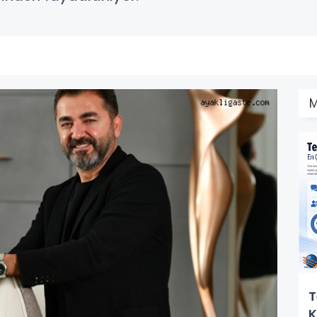
M
T
K