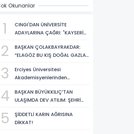
ok Okunanlar
1
CINGI'DAN ÜNİVERSİTE
ADAYLARINA ÇAĞRI: "KAYSERİ
HEM HARİKA BİR ÜNİVERSİTE
2
BAŞKAN ÇOLAKBAYRAKDAR:
HAYATI HEM DE PARLAK BİR
“ELAGÖZ BU KIŞ DOĞAL GAZLA
GELECEK SUNUYOR"
BULUŞUYOR, KIRSALDA BÜYÜK
3
Erciyes Üniversitesi
DÖNÜŞÜM BAŞLIYOR!”
Akademisyenlerinden
Türkiye'de Bir İlk: DEHB ve
4
BAŞKAN BÜYÜKKILIÇ’TAN
Disleksi Değerlendirmesinde
ULAŞIMDA DEV ATILIM: ŞEHRİ
Yapay Zekâ Dönemi
ŞANTİYEYE ÇEVİRDİ
5
ŞİDDETLİ KARIN AĞRISINA
DİKKAT!