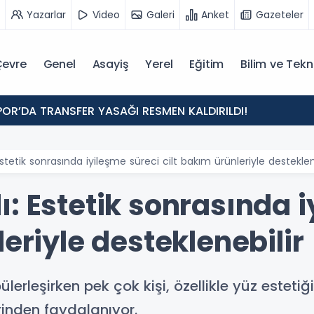
Yazarlar
Video
Galeri
Anket
Gazeteler
evre
Genel
Asayiş
Yerel
Eğitim
Bilim ve Tekn
POR’DA TRANSFER YASAĞI RESMEN KALDIRILDI!
stetik sonrasında iyileşme süreci cilt bakım ürünleriyle desteklen
: Estetik sonrasında i
leriyle desteklenebilir
lerleşirken pek çok kişi, özellikle yüz esteti
inden faydalanıyor.