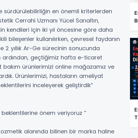
e sürdürülebilirliğin en önemli kriterlerden
E
Estetik Cerrahi Uzmanı Yücel Sarıaltın,
B
ğin kendileri için iki yıl öncesine göre daha
ili bileşenler kullanılırken, çevresel faydanın
de 2 yıllık Ar-Ge sürecinin sonucunda
 ardından, geçtiğimiz hafta e-ticaret
lt bakım ürünlerimizi online mağazamız ve
rdık. Ürünlerimizi, hastaların ameliyat
klentilerini inceleyerek geliştirdik”
E
 beklentilerine önem veriyoruz ”
T
zmetik alanında bilinen bir marka haline