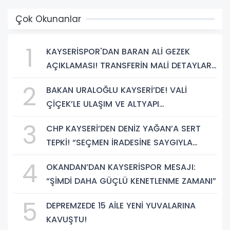
Çok Okunanlar
1
KAYSERİSPOR'DAN BARAN ALİ GEZEK
AÇIKLAMASI! TRANSFERİN MALİ DETAYLARI
BELLİ OLDU
2
BAKAN URALOĞLU KAYSERİ’DE! VALİ
ÇİÇEK’LE ULAŞIM VE ALTYAPI
YATIRIMLARINI GÖRÜŞTÜ
3
CHP KAYSERİ’DEN DENİZ YAĞAN’A SERT
TEPKİ! “SEÇMEN İRADESİNE SAYGIYLA
BAĞDAŞMAZ”
4
OKANDAN’DAN KAYSERİSPOR MESAJI:
“ŞİMDİ DAHA GÜÇLÜ KENETLENME ZAMANI”
5
DEPREMZEDE 15 AİLE YENİ YUVALARINA
KAVUŞTU!