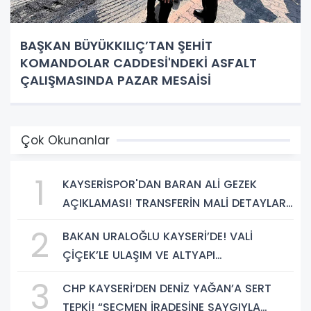
BAŞKAN BÜYÜKKILIÇ’TAN ŞEHİT
KOMANDOLAR CADDESİ'NDEKİ ASFALT
ÇALIŞMASINDA PAZAR MESAİSİ
Çok Okunanlar
1
KAYSERİSPOR'DAN BARAN ALİ GEZEK
AÇIKLAMASI! TRANSFERİN MALİ DETAYLARI
BELLİ OLDU
2
BAKAN URALOĞLU KAYSERİ’DE! VALİ
ÇİÇEK’LE ULAŞIM VE ALTYAPI
YATIRIMLARINI GÖRÜŞTÜ
3
CHP KAYSERİ’DEN DENİZ YAĞAN’A SERT
TEPKİ! “SEÇMEN İRADESİNE SAYGIYLA