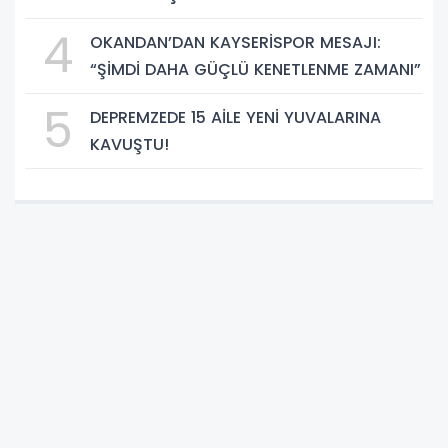
BAĞDAŞMAZ”
4
OKANDAN’DAN KAYSERİSPOR MESAJI:
“ŞİMDİ DAHA GÜÇLÜ KENETLENME ZAMANI”
5
DEPREMZEDE 15 AİLE YENİ YUVALARINA
KAVUŞTU!