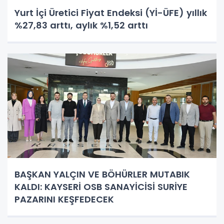
Yurt İçi Üretici Fiyat Endeksi (Yİ-ÜFE) yıllık
%27,83 arttı, aylık %1,52 arttı
BAŞKAN YALÇIN VE BÖHÜRLER MUTABIK
KALDI: KAYSERİ OSB SANAYİCİSİ SURİYE
PAZARINI KEŞFEDECEK