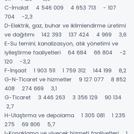
C-İmalat 4 546 009 4 653 713 - 107
704 -2,3
D-Elektrik, gaz, buhar ve iklimlendirme üretimi
ve dağıtımı 142 393 137 424 4 969 3,6
E-Su temini; kanalizasyon, atık yönetimi ve
iyileştirme faaliyetleri 64 684 66 804 -2
120 -3,2
F-İnşaat 1 903 511 1 759 312 144 199 8,2
G-N-Ticaret ve hizmetler 9 127 077 8 852
408 274 669 3,1
G-Ticaret 3 446 263 3 356 129 90 134
2,7
H-Ulaştırma ve depolama 1 305 081 1 235
275 69 806 5,7
I-Konaklama ve yiyecek hizmeti faaliyetleri 1