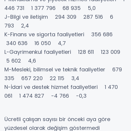
446 731 1 377 796 68 935 5,0
J-Bilgi ve iletişim 294 309 287 516 6
793 2,4
K-Finans ve sigorta faaliyetleri 356 686
340 636 16 050 4,7
L-Gayrimenkul faaliyetleri 128 611 123 009
5 602 4,6
M-Mesleki, bilimsel ve teknik faaliyetler 679
335 657 220 22 115 3,4
N-İdari ve destek hizmet faaliyetleri 1 470
061 1 474 827 -4 766 -0,3
Ücretli çalışan sayısı bir önceki aya göre
yüzdesel olarak değişim göstermedi