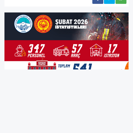
BÜYÜKŞEHİR İTFAİYESİ’NDEN 541 İTFAİ OLAYA
MÜDAHALE, YAKLAŞIK 4 BİN KİŞİYE EĞİTİM
Kayseri Büyükşehir Belediyesi İtfaiye Daire
Başkanlığı Şubat ayında yüzlerce itfai olaya