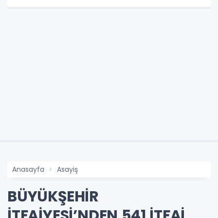
Anasayfa
Asayiş
BÜYÜKŞEHİR
İTFAİYESİ’NDEN 541 İTFAİ