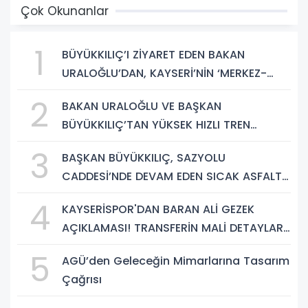
Çok Okunanlar
1
BÜYÜKKILIÇ’I ZİYARET EDEN BAKAN
URALOĞLU’DAN, KAYSERİ’NİN ‘MERKEZ-
YEREL YÖNETİM UYUMU’NA VURGU
2
BAKAN URALOĞLU VE BAŞKAN
BÜYÜKKILIÇ’TAN YÜKSEK HIZLI TREN
PROJESİNDE İNCELEME
3
BAŞKAN BÜYÜKKILIÇ, SAZYOLU
CADDESİ’NDE DEVAM EDEN SICAK ASFALT
ÇALIŞMALARINI İNCELEDİ
4
KAYSERİSPOR'DAN BARAN ALİ GEZEK
AÇIKLAMASI! TRANSFERİN MALİ DETAYLARI
BELLİ OLDU
5
AGÜ’den Geleceğin Mimarlarına Tasarım
Çağrısı