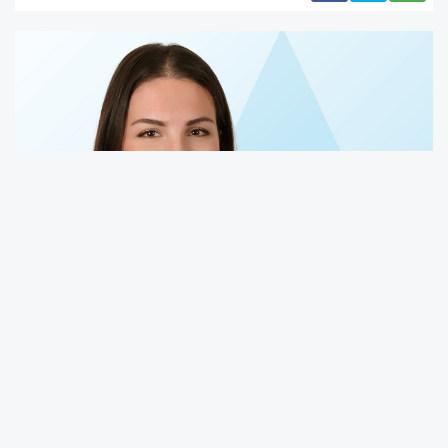
Artan sıvı ihtiyacı, dolaşım sistemindeki
değişiklikler ve yükselen vücut ısısı nedeniyle
hamilelik döneminde bazı konulara özellikle
dikkat etmek gerekiyor.