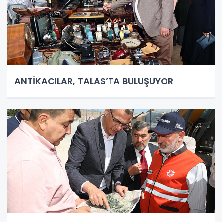
ANTİKACILAR, TALAS’TA BULUŞUYOR