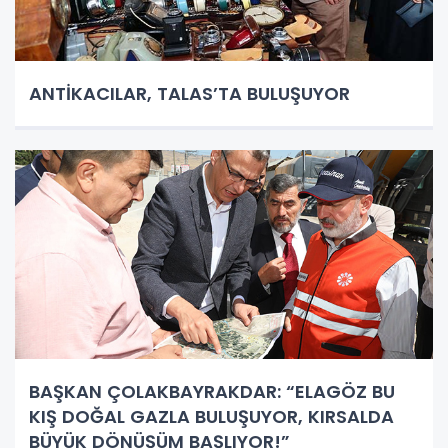
ANTİKACILAR, TALAS’TA BULUŞUYOR
BAŞKAN ÇOLAKBAYRAKDAR: “ELAGÖZ BU
KIŞ DOĞAL GAZLA BULUŞUYOR, KIRSALDA
BÜYÜK DÖNÜŞÜM BAŞLIYOR!”