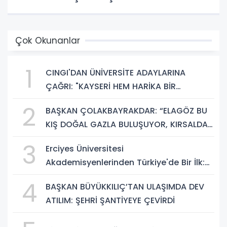
Çok Okunanlar
1
CINGI'DAN ÜNİVERSİTE ADAYLARINA
ÇAĞRI: "KAYSERİ HEM HARİKA BİR
ÜNİVERSİTE HAYATI HEM DE PARLAK BİR
2
BAŞKAN ÇOLAKBAYRAKDAR: “ELAGÖZ BU
GELECEK SUNUYOR"
KIŞ DOĞAL GAZLA BULUŞUYOR, KIRSALDA
BÜYÜK DÖNÜŞÜM BAŞLIYOR!”
3
Erciyes Üniversitesi
Akademisyenlerinden Türkiye'de Bir İlk:
DEHB ve Disleksi Değerlendirmesinde
4
BAŞKAN BÜYÜKKILIÇ’TAN ULAŞIMDA DEV
Yapay Zekâ Dönemi
ATILIM: ŞEHRİ ŞANTİYEYE ÇEVİRDİ