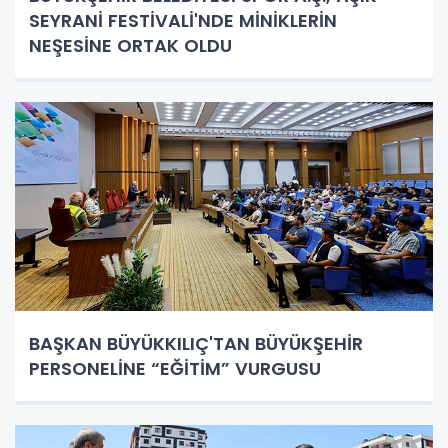
SEYRANİ FESTİVALİ'NDE MİNİKLERİN
NEŞESİNE ORTAK OLDU
BAŞKAN BÜYÜKKILIÇ'TAN BÜYÜKŞEHİR
PERSONELİNE “EĞİTİM” VURGUSU