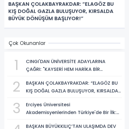
BAŞKAN ÇOLAKBAYRAKDAR: “ELAGÖZ BU
KIŞ DOĞAL GAZLA BULUŞUYOR, KIRSALDA
BÜYÜK DÖNÜŞÜM BAŞLIYOR!”
Çok Okunanlar
1
CINGI'DAN ÜNİVERSİTE ADAYLARINA
ÇAĞRI: "KAYSERİ HEM HARİKA BİR
ÜNİVERSİTE HAYATI HEM DE PARLAK BİR
2
BAŞKAN ÇOLAKBAYRAKDAR: “ELAGÖZ BU
GELECEK SUNUYOR"
KIŞ DOĞAL GAZLA BULUŞUYOR, KIRSALDA
BÜYÜK DÖNÜŞÜM BAŞLIYOR!”
3
Erciyes Üniversitesi
Akademisyenlerinden Türkiye'de Bir İlk:
DEHB ve Disleksi Değerlendirmesinde
BAŞKAN BÜYÜKKILIÇ’TAN ULAŞIMDA DEV
Yapay Zekâ Dönemi