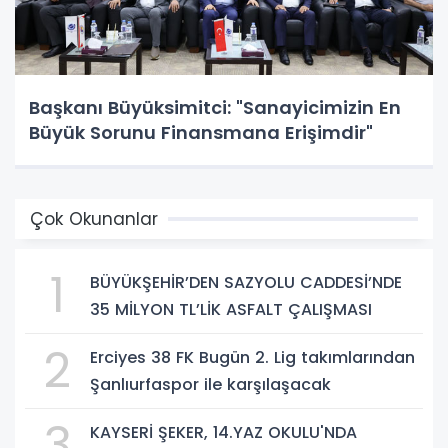
Başkanı Büyüksimitci: "Sanayicimizin En
Büyük Sorunu Finansmana Erişimdir"
Çok Okunanlar
1
BÜYÜKŞEHİR’DEN SAZYOLU CADDESİ’NDE
35 MİLYON TL’LİK ASFALT ÇALIŞMASI
2
Erciyes 38 FK Bugün 2. Lig takımlarından
Şanlıurfaspor ile karşılaşacak
3
KAYSERİ ŞEKER, 14.YAZ OKULU'NDA