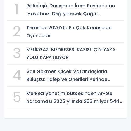
1
Psikolojik Danışman İrem Seyhan'dan
:Hayatınızı Değiştirecek Çağrı:
Potansiyelinizi Keşfetmek İçin İlk Adımı
2
Temmuz 2026’da En Çok Konuşulan
Atın!
Oyuncular
3
MELİKGAZİ MEDRESESİ KAZISI İÇİN YAYA
YOLU KAPATILIYOR
4
Vali Gökmen Çiçek Vatandaşlarla
Buluştu: Talep ve Önerileri Yerinde
Dinledi
5
Merkezi yönetim bütçesinden Ar-Ge
harcaması 2025 yılında 253 milyar 544
milyon TL oldu