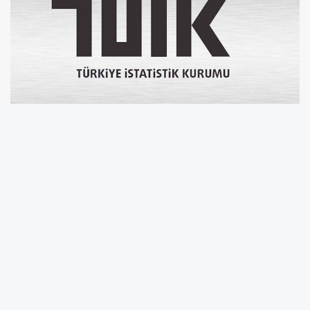
Yurt İçi Üretici Fiyat Endeksi (Yİ-ÜFE) yıllık
%28,93 arttı, aylık %2,75 arttı
Yİ-ÜFE (2003=100) 2026 yılı Mayıs ayında bir
önceki aya göre %2,75 artış, bir önceki yılın
Aralık ayına göre %14,04 artış, bir önceki yılın
aynı ayına göre %28,93 artış ve on iki aylık
ortalamalara göre %26,96 artış gösterdi.