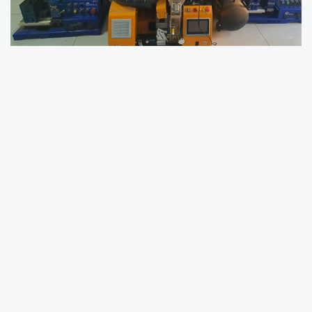
Kayseri’de Kaçak Tütün Operasyonu: 130 Bin
Makaron Ele Geçirildi
Jandarmadan Tomarza’da Nokta Operasyon
Kayseri İl Jandarma Komutanlığı KOM Şube
Müdürlüğü ve Tomarza İlçe Jandarma
Komutanlığı ekiplerince yürütülen çalışmalar
kapsamında, 5607 Sayılı Kaçakçılıkla
Mücadele Kanunu’na muhalefet suçuna
yönelik önemli bir operasyona imza atıldı.
Yavuz Selim Mahallesi’nde Kaçak Üretim