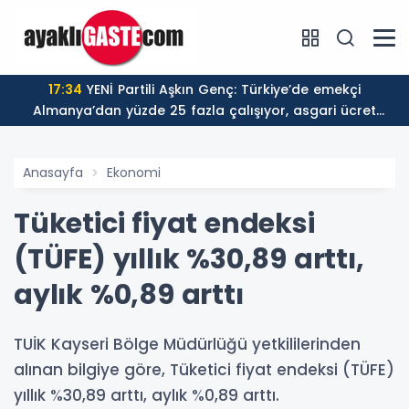
17:34
YENİ Partili Aşkın Genç: Türkiye’de emekçi
Almanya’dan yüzde 25 fazla çalışıyor, asgari ücret
ayın 18 gününe yetiyor
Anasayfa
Ekonomi
Tüketici fiyat endeksi
(TÜFE) yıllık %30,89 arttı,
aylık %0,89 arttı
TUİK Kayseri Bölge Müdürlüğü yetkililerinden
alınan bilgiye göre, Tüketici fiyat endeksi (TÜFE)
yıllık %30,89 arttı, aylık %0,89 arttı.