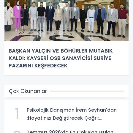
BAŞKAN YALÇIN VE BÖHÜRLER MUTABIK
KALDI: KAYSERİ OSB SANAYİCİSİ SURİYE
PAZARINI KEŞFEDECEK
Çok Okunanlar
1
Psikolojik Danışman İrem Seyhan'dan
:Hayatınızı Değiştirecek Çağrı:
Potansiyelinizi Keşfetmek İçin İlk Adımı
Temmuz 2026’da En Çok Konuşulan