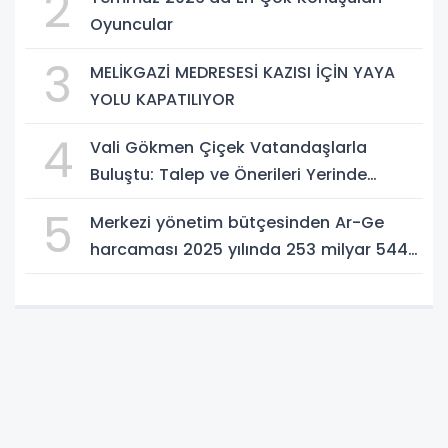
2
Atın!
Oyuncular
3
MELİKGAZİ MEDRESESİ KAZISI İÇİN YAYA
YOLU KAPATILIYOR
4
Vali Gökmen Çiçek Vatandaşlarla
Buluştu: Talep ve Önerileri Yerinde
Dinledi
5
Merkezi yönetim bütçesinden Ar-Ge
harcaması 2025 yılında 253 milyar 544
milyon TL oldu