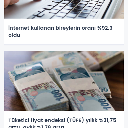
İnternet kullanan bireylerin oranı %92,3
oldu
Tüketici fiyat endeksi (TÜFE) yıllık %31,75
arttı, aylık %1,78 arttı