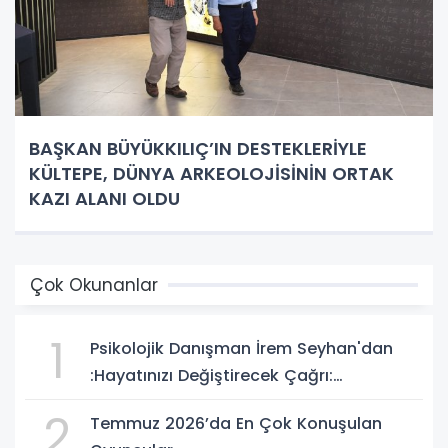
BAŞKAN BÜYÜKKILIÇ’IN DESTEKLERİYLE
KÜLTEPE, DÜNYA ARKEOLOJİSİNİN ORTAK
KAZI ALANI OLDU
Çok Okunanlar
1
Psikolojik Danışman İrem Seyhan'dan
:Hayatınızı Değiştirecek Çağrı:
Potansiyelinizi Keşfetmek İçin İlk Adımı
2
Temmuz 2026’da En Çok Konuşulan
Atın!