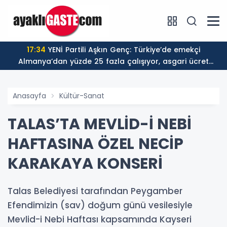
17:34
YENİ Partili Aşkın Genç: Türkiye’de emekçi
Almanya’dan yüzde 25 fazla çalışıyor, asgari ücret
ayın 18 gününe yetiyor
Anasayfa
Kültür-Sanat
TALAS’TA MEVLİD-İ NEBİ
HAFTASINA ÖZEL NECİP
KARAKAYA KONSERİ
Talas Belediyesi tarafından Peygamber
Efendimizin (sav) doğum günü vesilesiyle
Mevlid-i Nebi Haftası kapsamında Kayseri