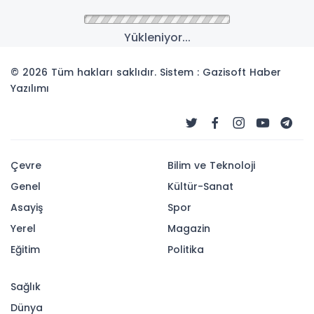
Anasayfa
Yerel
KAYSERİ SERBEST BÖLGE
YENİ YATIRIMLARLA
EKONOMİYE CAN KATMAYA
DEVAM EDECEK
Kayseri ihracatının % 25'ini karşılayan Kayseri
Serbest Bölge’de yapılan çalışmaları yerinde
inceleyen Kayseri Serbest Bölge Yönetim Kurulu
Başkanı ve Melikgazi Belediye Başkanı Doç. Dr.
Mustafa Palancıoğlu, 3,5 yıldır bölgeye birçok
yatırımın yapıldığını ve yapılacak olan yeni
çalışmalarla hizmet seferberliğinin devam