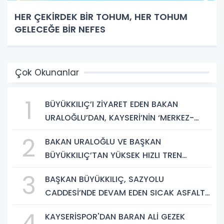
HER ÇEKİRDEK BİR TOHUM, HER TOHUM
GELECEĞE BİR NEFES
Çok Okunanlar
1
BÜYÜKKILIÇ’I ZİYARET EDEN BAKAN
URALOĞLU’DAN, KAYSERİ’NİN ‘MERKEZ-
YEREL YÖNETİM UYUMU’NA VURGU
2
BAKAN URALOĞLU VE BAŞKAN
BÜYÜKKILIÇ’TAN YÜKSEK HIZLI TREN
PROJESİNDE İNCELEME
3
BAŞKAN BÜYÜKKILIÇ, SAZYOLU
CADDESİ’NDE DEVAM EDEN SICAK ASFALT
ÇALIŞMALARINI İNCELEDİ
4
KAYSERİSPOR'DAN BARAN ALİ GEZEK