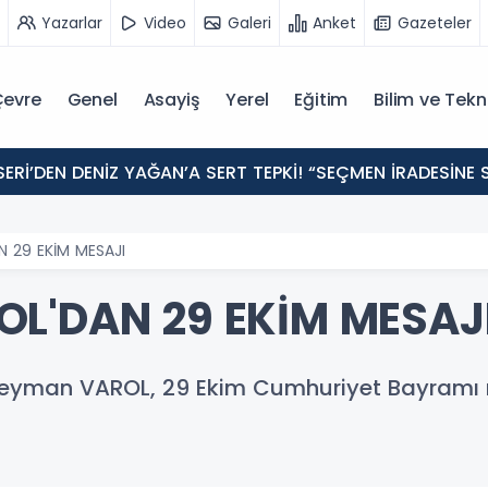
Yazarlar
Video
Galeri
Anket
Gazeteler
evre
Genel
Asayiş
Yerel
Eğitim
Bilim ve Tekn
ERİ’DEN DENİZ YAĞAN’A SERT TEPKİ! “SEÇMEN İRADESİN
 29 EKİM MESAJI
L'DAN 29 EKİM MESAJ
eyman VAROL, 29 Ekim Cumhuriyet Bayramı 