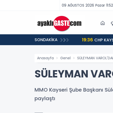
09 AĞUSTOS 2026 Pazar 11:52
Ç
19:36
SONDAKİKA
ME ZAMANI”
CHP KAYS
Anasayfa
Genel
SÜLEYMAN VAROL'DAN
SÜLEYMAN VARO
MMO Kayseri Şube Başkanı Sül
paylaştı