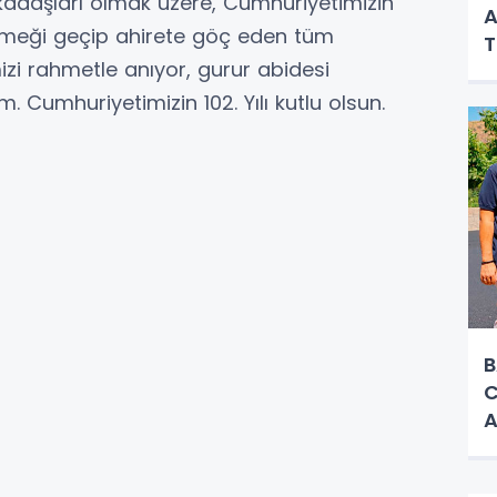
kadaşları olmak üzere, Cumhuriyetimizin
A
meği geçip ahirete göç eden tüm
T
izi rahmetle anıyor, gurur abidesi
. Cumhuriyetimizin 102. Yılı kutlu olsun.
B
C
A