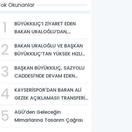
ok Okunanlar
1
BÜYÜKKILIÇ’I ZİYARET EDEN
BAKAN URALOĞLU’DAN,
KAYSERİ’NİN ‘MERKEZ-YEREL
2
BAKAN URALOĞLU VE BAŞKAN
YÖNETİM UYUMU’NA VURGU
BÜYÜKKILIÇ’TAN YÜKSEK HIZLI
TREN PROJESİNDE İNCELEME
3
BAŞKAN BÜYÜKKILIÇ, SAZYOLU
CADDESİ’NDE DEVAM EDEN
SICAK ASFALT ÇALIŞMALARINI
4
KAYSERİSPOR'DAN BARAN ALİ
İNCELEDİ
GEZEK AÇIKLAMASI! TRANSFERİN
MALİ DETAYLARI BELLİ OLDU
5
AGÜ’den Geleceğin
Mimarlarına Tasarım Çağrısı