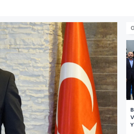
G
B
V
Y