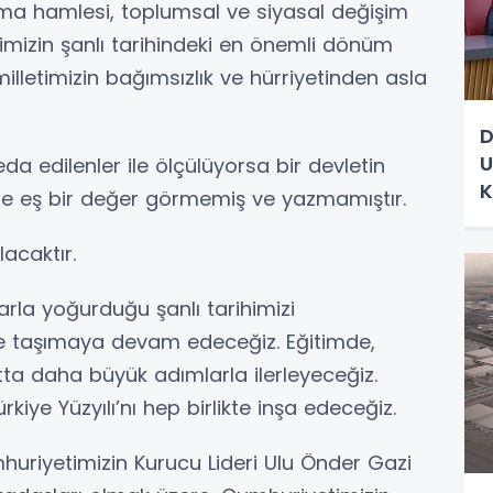
ma hamlesi, toplumsal ve siyasal değişim
etimizin şanlı tarihindeki en önemli dönüm
illetimizin bağımsızlık ve hürriyetinden asla
D
U
a edilenler ile ölçülüyorsa bir devletin
K
’ne eş bir değer görmemiş ve yazmamıştır.
acaktır.
arla yoğurduğu şanlı tarihimizi
ğe taşımaya devam edeceğiz. Eğitimde,
atta daha büyük adımlarla ilerleyeceğiz.
rkiye Yüzyılı’nı hep birlikte inşa edeceğiz.
uriyetimizin Kurucu Lideri Ulu Önder Gazi