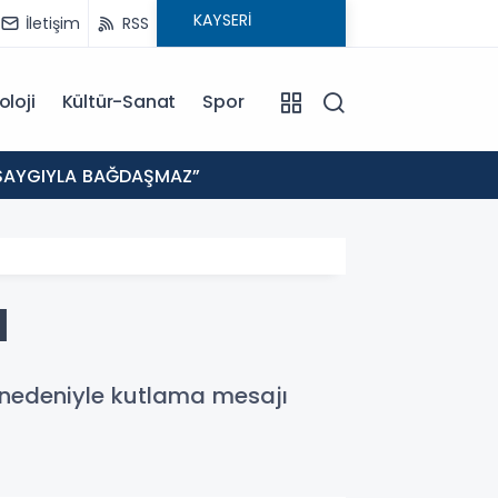
İletişim
RSS
oloji
Kültür-Sanat
Spor
19:35
E SAYGIYLA BAĞDAŞMAZ”
KAYSE
I
nedeniyle kutlama mesajı