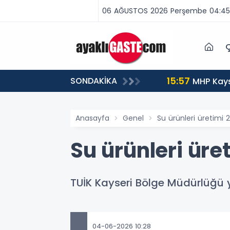
06 AĞUSTOS 2026 Perşembe 04:45
Ç
15:57
SONDAKİKA
tuklandı
MHP Kays
Anasayfa
Genel
Su ürünleri üretimi 20
Su ürünleri üret
TUİK Kayseri Bölge Müdürlüğü yet
04-06-2026 10:28