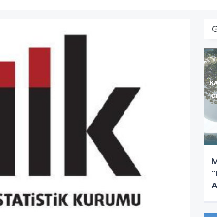
G
M
“
A