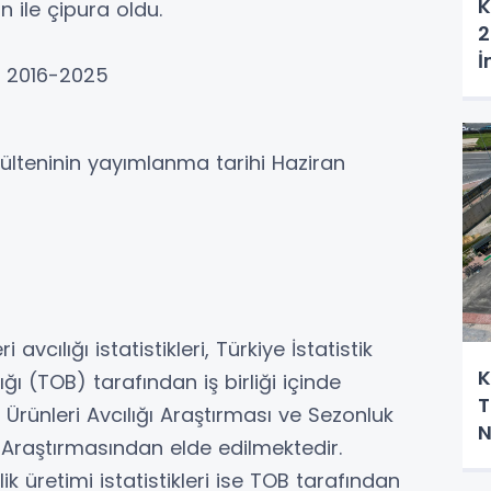
K
n ile çipura oldu.
2
İ
ar, 2016-2025
 bülteninin yayımlanma tarihi Haziran
 avcılığı istatistikleri, Türkiye İstatistik
K
 (TOB) tarafından iş birliği içinde
T
 Ürünleri Avcılığı Araştırması ve Sezonluk
N
ğı Araştırmasından elde edilmektedir.
H
ilik üretimi istatistikleri ise TOB tarafından