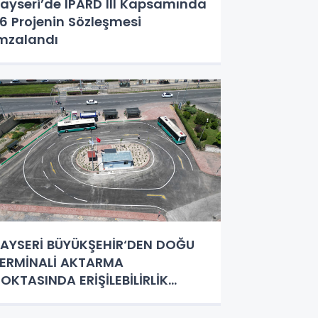
ayseri’de IPARD III Kapsamında
6 Projenin Sözleşmesi
mzalandı
AYSERİ BÜYÜKŞEHİR‘DEN DOĞU
ERMİNALİ AKTARMA
OKTASINDA ERİŞİLEBİLİRLİK
AMLESİ