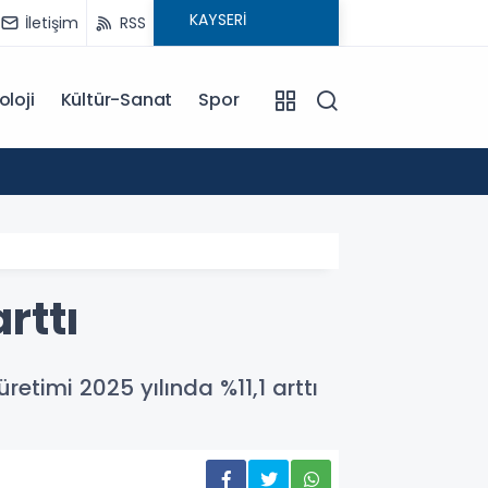
İletişim
RSS
oloji
Kültür-Sanat
Spor
15:29
MHP Ta
rttı
retimi 2025 yılında %11,1 arttı