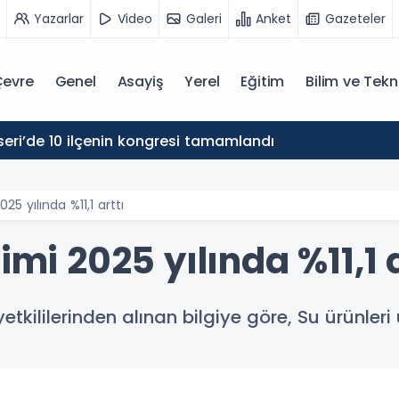
Yazarlar
Video
Galeri
Anket
Gazeteler
evre
Genel
Asayiş
Yerel
Eğitim
Bilim ve Tekn
eri’de 10 ilçenin kongresi tamamlandı
25 yılında %11,1 arttı
imi 2025 yılında %11,1 a
kililerinden alınan bilgiye göre, Su ürünleri ü