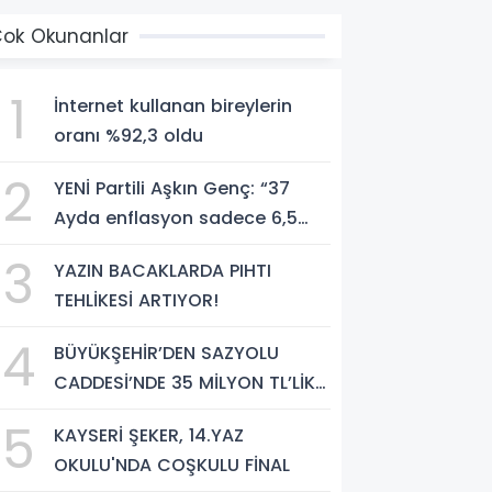
ok Okunanlar
1
İnternet kullanan bireylerin
oranı %92,3 oldu
2
YENİ Partili Aşkın Genç: “37
Ayda enflasyon sadece 6,5
puan düştü, bedelini millet
3
YAZIN BACAKLARDA PIHTI
ödedi”
TEHLİKESİ ARTIYOR!
4
BÜYÜKŞEHİR’DEN SAZYOLU
CADDESİ’NDE 35 MİLYON TL’LİK
ASFALT ÇALIŞMASI
5
KAYSERİ ŞEKER, 14.YAZ
OKULU'NDA COŞKULU FİNAL