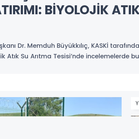
ATIRIMI: BİYOLOJİK ATI
şkanı Dr. Memduh Büyükkılıç, KASKİ tarafında
jik Atık Su Arıtma Tesisi’nde incelemelerde b
Y