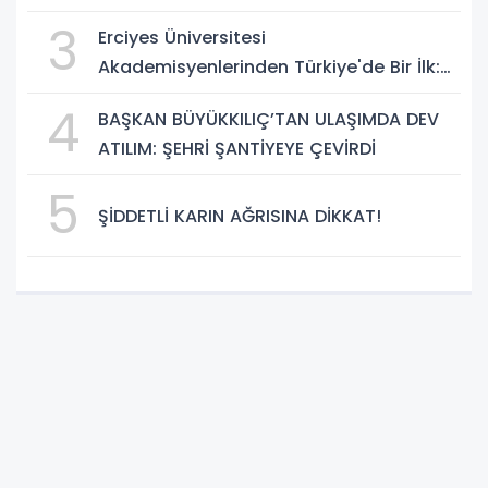
BÜYÜK DÖNÜŞÜM BAŞLIYOR!”
3
Erciyes Üniversitesi
Akademisyenlerinden Türkiye'de Bir İlk:
DEHB ve Disleksi Değerlendirmesinde
4
BAŞKAN BÜYÜKKILIÇ’TAN ULAŞIMDA DEV
Yapay Zekâ Dönemi
ATILIM: ŞEHRİ ŞANTİYEYE ÇEVİRDİ
5
ŞİDDETLİ KARIN AĞRISINA DİKKAT!