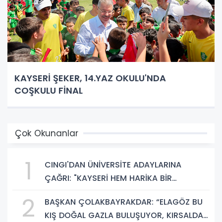
KAYSERİ ŞEKER, 14.YAZ OKULU'NDA
COŞKULU FİNAL
Çok Okunanlar
1
CINGI'DAN ÜNİVERSİTE ADAYLARINA
ÇAĞRI: "KAYSERİ HEM HARİKA BİR
ÜNİVERSİTE HAYATI HEM DE PARLAK BİR
2
BAŞKAN ÇOLAKBAYRAKDAR: “ELAGÖZ BU
GELECEK SUNUYOR"
KIŞ DOĞAL GAZLA BULUŞUYOR, KIRSALDA