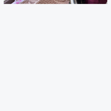
Hacılar Belediye Başkanı Bilal Özdoğan, her
alanda olduğu gibi sosyal belediyecilikte de
örnek uygulamaları hayata geçirdiklerini
belirterek, “Dualarıyla her zaman güç aldığımız
hemşehrilerimizin her şartta yanındayız.
Özellikle kendi bakımını yapamayacak
durumda olan vatandaşlarımızın evlerine
kadar giderek onlara hizmet veriyoruz.
Allah'tan tüm hastalarımıza şifa diliyorum. Bu
süreçte onların yanında olmak bizler için
büyük bir mutluluk kaynağı” dedi.