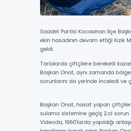
Saadet Partisi Kocasinan İlçe Başk
ekin hasadının devam ettiği Kızık Ma
geldi.
Tarlalarda çiftçilere bereketli ka
Başkan Onat, aynı zamanda bölge çi
sorunlarını da yerinde inceledi ve çi
Başkan Onat, hasat yapan çiftçileri
sulama sistemine geçiş
2.ci
sorun i
Videoda, 1960'larda yapıldığı anlaş
kanallarını işaret eden Başkan Ona