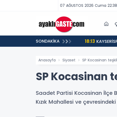
07 AĞUSTOS 2026 Cuma 22:38
Ç
18:13
SONDAKİKA
ABA VAR, MÜCADELE VAR!”
KAYSERİS
Anasayfa
Siyaset
SP Kocasinan teşkila
SP Kocasinan teş
Saadet Partisi Kocasinan İlçe 
Kızık Mahallesi ve çevresindeki ç