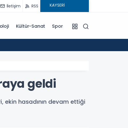
İletişim
RSS
oloji
Kültür-Sanat
Spor
18:00
EĞİTİM KOÇU İREM SEYHAN'DAN DİKKAT ÇEKEN AÇIKLAMA: BAŞARI SADECE ÇALIŞMAKLA DEĞİL, DOĞRU
YÖNLENMEKLE
araya geldi
i, ekin hasadının devam ettiği