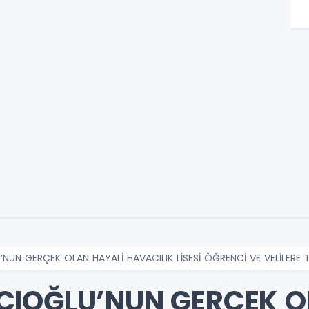
UN GERÇEK OLAN HAYALİ HAVACILIK LİSESİ ÖĞRENCİ VE VELİLERE T
CIOĞLU’NUN GERÇEK O