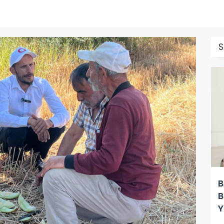
S
B
B
Y