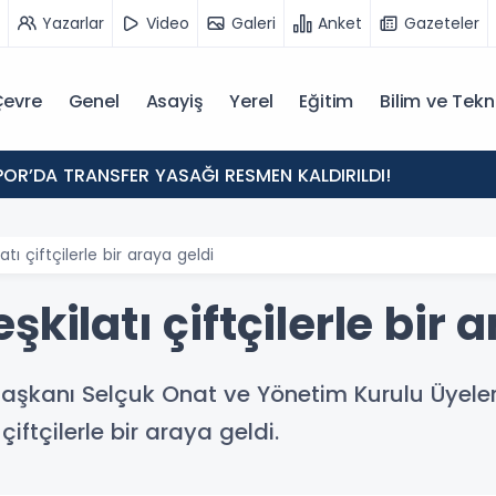
Yazarlar
Video
Galeri
Anket
Gazeteler
evre
Genel
Asayiş
Yerel
Eğitim
Bilim ve Tekn
POR’DA TRANSFER YASAĞI RESMEN KALDIRILDI!
tı çiftçilerle bir araya geldi
kilatı çiftçilerle bir 
Başkanı Selçuk Onat ve Yönetim Kurulu Üyeler
iftçilerle bir araya geldi.