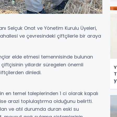
anı Selçuk Onat ve Yönetim Kurulu Üyeleri,
hallesi ve çevresindeki çiftçilerle bir araya
zançlar elde etmesi temennisinde bulunan
ftçisinin yıllardır süregelen önemli
Y
ftçilerden dinledi.
T
y
ü
n en temel taleplerinden 1 ci olarak kapalı
se arazi toplulaştırma olduğunu belirtti.
ılan ve atıl durumda duran eski su
t, mevcut açık sulama sistemlerinin