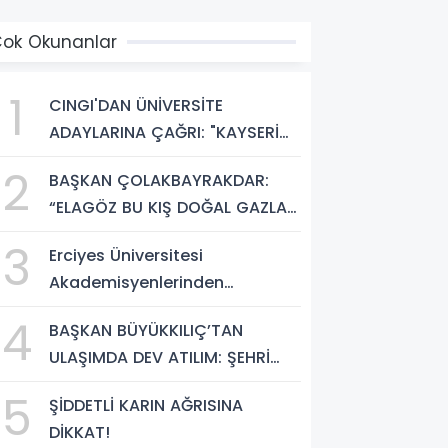
ok Okunanlar
1
CINGI'DAN ÜNİVERSİTE
ADAYLARINA ÇAĞRI: "KAYSERİ
HEM HARİKA BİR ÜNİVERSİTE
2
BAŞKAN ÇOLAKBAYRAKDAR:
HAYATI HEM DE PARLAK BİR
“ELAGÖZ BU KIŞ DOĞAL GAZLA
GELECEK SUNUYOR"
BULUŞUYOR, KIRSALDA BÜYÜK
3
Erciyes Üniversitesi
DÖNÜŞÜM BAŞLIYOR!”
Akademisyenlerinden
Türkiye'de Bir İlk: DEHB ve
4
BAŞKAN BÜYÜKKILIÇ’TAN
Disleksi Değerlendirmesinde
ULAŞIMDA DEV ATILIM: ŞEHRİ
Yapay Zekâ Dönemi
ŞANTİYEYE ÇEVİRDİ
5
ŞİDDETLİ KARIN AĞRISINA
DİKKAT!