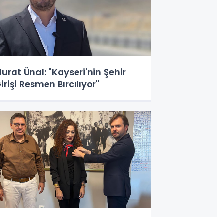
urat Ünal: "Kayseri'nin Şehir
irişi Resmen Bırcılıyor''