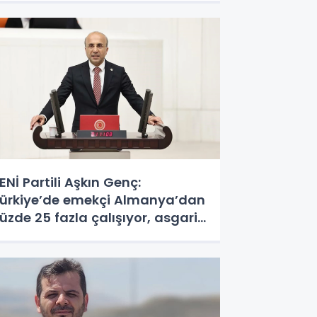
ENİ Partili Aşkın Genç:
ürkiye’de emekçi Almanya’dan
üzde 25 fazla çalışıyor, asgari
cret ayın 18 gününe yetiyor