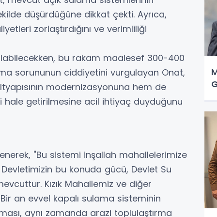
şekilde düşürdüğüne dikkat çekti. Ayrıca,
yetleri zorlaştırdığını ve verimliliği
alabilecekken, bu rakam maalesef 300-400
M
ama sorununun ciddiyetini vurgulayan Onat,
G
 altyapısının modernizasyonuna hem de
mli hale getirilmesine acil ihtiyaç duyduğunu
lenerek, "Bu sistemi inşallah mahallelerimize
. Devletimizin bu konuda gücü, Devlet Su
 mevcuttur. Kızık Mahallemiz ve diğer
 Bir an evvel kapalı sulama sisteminin
nması, aynı zamanda arazi toplulaştırma