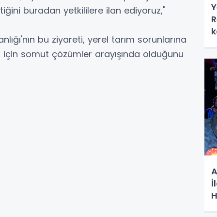
Y
iğini buradan yetkililere ilan ediyoruz,"
R
k
lığı'nın bu ziyareti, yerel tarım sorunlarına
ması için somut çözümler arayışında olduğunu
A
İ
H
G