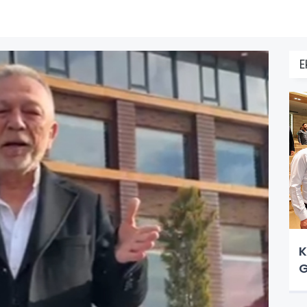
E
K
G