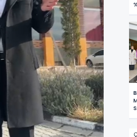
%
B
M
S
K
Ç