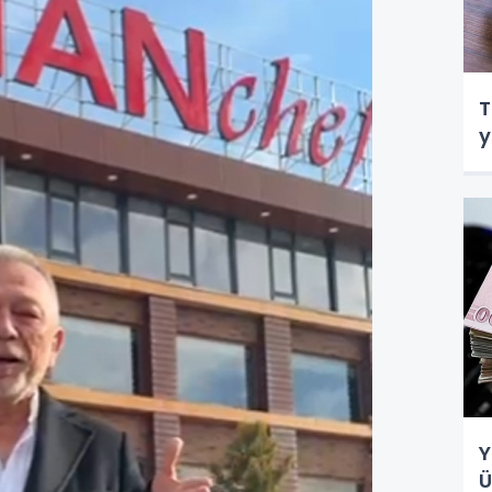
T
y
Y
Ü