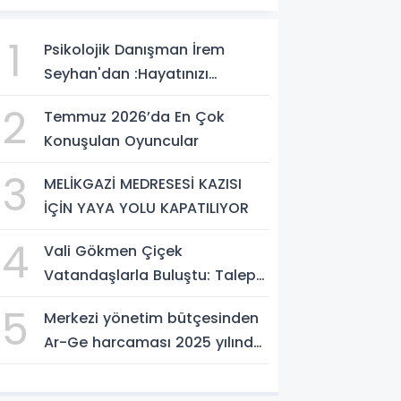
1
Psikolojik Danışman İrem
Seyhan'dan :Hayatınızı
Değiştirecek Çağrı:
2
Temmuz 2026’da En Çok
Potansiyelinizi Keşfetmek İçin
Konuşulan Oyuncular
İlk Adımı Atın!
3
MELİKGAZİ MEDRESESİ KAZISI
İÇİN YAYA YOLU KAPATILIYOR
4
Vali Gökmen Çiçek
Vatandaşlarla Buluştu: Talep
ve Önerileri Yerinde Dinledi
5
Merkezi yönetim bütçesinden
Ar-Ge harcaması 2025 yılında
253 milyar 544 milyon TL oldu