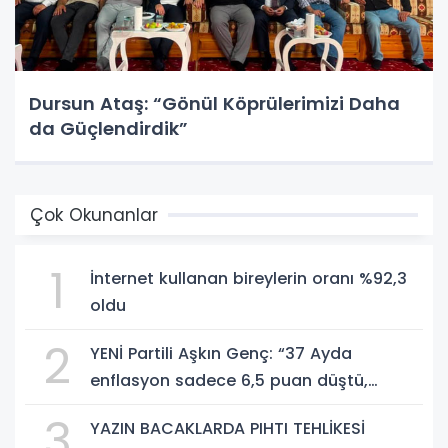
Dursun Ataş: “Gönül Köprülerimizi Daha
da Güçlendirdik”
Çok Okunanlar
1
İnternet kullanan bireylerin oranı %92,3
oldu
2
YENİ Partili Aşkın Genç: “37 Ayda
enflasyon sadece 6,5 puan düştü,
bedelini millet ödedi”
3
YAZIN BACAKLARDA PIHTI TEHLİKESİ