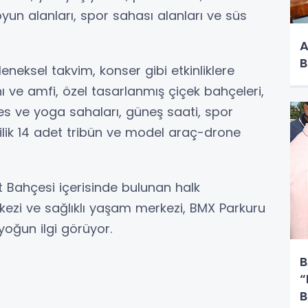
k oyun alanları, spor sahası alanları ve süs
A
B
neksel takvim, konser gibi etkinliklere
ve amfi, özel tasarlanmış çiçek bahçeleri,
ates ve yoga sahaları, güneş saati, spor
işilik 14 adet tribün ve model araç-drone
 Bahçesi içerisinde bulunan halk
kezi ve sağlıklı yaşam merkezi, BMX Parkuru
 yoğun ilgi görüyor.
B
“
B