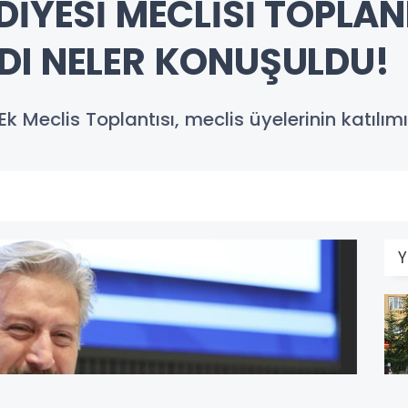
DİYESİ MECLİSİ TOPLAN
DI NELER KONUŞULDU!
k Meclis Toplantısı, meclis üyelerinin katılımıy
Y