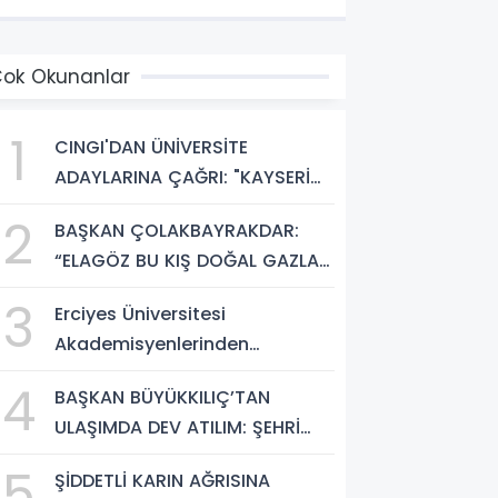
ÖNÜŞÜM BAŞLIYOR!”
ok Okunanlar
1
CINGI'DAN ÜNİVERSİTE
ADAYLARINA ÇAĞRI: "KAYSERİ
HEM HARİKA BİR ÜNİVERSİTE
2
BAŞKAN ÇOLAKBAYRAKDAR:
HAYATI HEM DE PARLAK BİR
“ELAGÖZ BU KIŞ DOĞAL GAZLA
GELECEK SUNUYOR"
BULUŞUYOR, KIRSALDA BÜYÜK
3
Erciyes Üniversitesi
DÖNÜŞÜM BAŞLIYOR!”
Akademisyenlerinden
Türkiye'de Bir İlk: DEHB ve
4
BAŞKAN BÜYÜKKILIÇ’TAN
Disleksi Değerlendirmesinde
ULAŞIMDA DEV ATILIM: ŞEHRİ
Yapay Zekâ Dönemi
ŞANTİYEYE ÇEVİRDİ
5
ŞİDDETLİ KARIN AĞRISINA