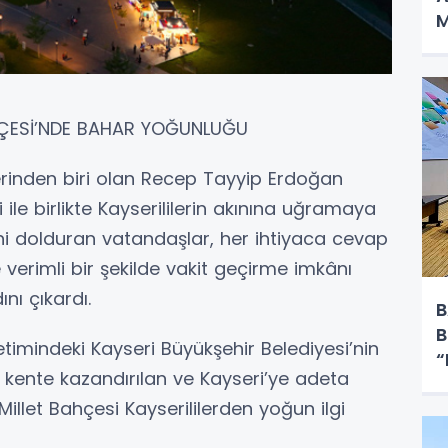
M
HÇESİ’NDE BAHAR YOĞUNLUĞU
erinden biri olan Recep Tayyip Erdoğan
 ile birlikte Kayserililerin akınına uğramaya
ni dolduran vatandaşlar, her ihtiyaca cevap
e verimli bir şekilde vakit geçirme imkânı
nı çıkardı.
B
B
imindeki Kayseri Büyükşehir Belediyesi’nin
“
k kente kazandırılan ve Kayseri’ye adeta
llet Bahçesi Kayserililerden yoğun ilgi