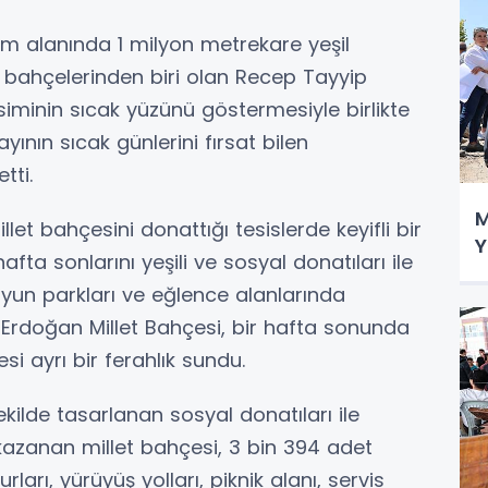
am alanında 1 milyon metrekare yeşil
t bahçelerinden biri olan Recep Tayyip
iminin sıcak yüzünü göstermesiyle birlikte
ayının sıcak günlerini fırsat bilen
tti.
M
llet bahçesini donattığı tesislerde keyifli bir
Y
afta sonlarını yeşili ve sosyal donatıları ile
oyun parkları ve eğlence alanlarında
Erdoğan Millet Bahçesi, bir hafta sonunda
i ayrı bir ferahlık sundu.
kilde tasarlanan sosyal donatıları ile
azanan millet bahçesi, 3 bin 394 adet
rları, yürüyüş yolları, piknik alanı, servis