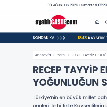
08 AĞUSTOS 2026 Cumartesi 05:29
Ç
18:13
SONDAKİKA
ABA VAR, MÜCADELE VAR!”
KAYSERİS
Anasayfa
Yerel
RECEP TAYYİP ERDOĞA
RECEP TAYYİP 
YOĞUNLUĞUN SE
Türkiye’nin en büyük millet ba
günleri ile birlikte Kayserilile