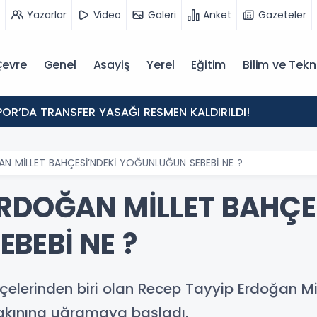
Yazarlar
Video
Galeri
Anket
Gazeteler
evre
Genel
Asayiş
Yerel
Eğitim
Bilim ve Tekn
POR’DA TRANSFER YASAĞI RESMEN KALDIRILDI!
N MİLLET BAHÇESİ’NDEKİ YOĞUNLUĞUN SEBEBİ NE ?
ERDOĞAN MİLLET BAHÇE
BEBİ NE ?
hçelerinden biri olan Recep Tayyip Erdoğan Mi
rin akınına uğramaya başladı.