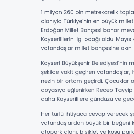
1 milyon 260 bin metrekarelik topl
alanıyla Türkiye’nin en büyük mille
Erdoğan Millet Bahçesi bahar mevs
Kayserililerin ilgi odağı oldu. Mayıs 
vatandaşlar millet bahçesine akın e
Kayseri Büyükşehir Belediyesi’nin mi
şekilde vakit geçiren vatandaşlar, h
nezih bir ortam geçirdi. Çocuklar 
doyasıya eğlenirken Recep Tayyip 
daha Kayserililere gündüzü ve geces
Her türlü ihtiyaca cevap verecek şe
vatandaşlardan büyük bir beğeni k
otopark alanı, bisiklet ve koşu parku