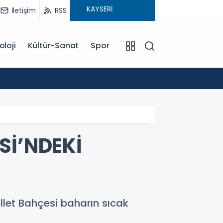
İletişim
RSS
oloji
Kültür-Sanat
Spor
18:00
EĞİTİM KOÇU İREM SEYHAN'DAN DİKKAT ÇEKEN AÇIKLAMA: BAŞARI SADECE ÇALIŞMAKLA DEĞİL, DOĞRU
YÖNLENMEKLE
Sİ’NDEKİ
llet Bahçesi baharın sıcak