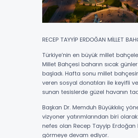
RECEP TAYYİP ERDOĞAN MİLLET BA
Türkiye’nin en büyük millet bahçel
Millet Bahçesi baharın sıcak günleri
başladı. Hafta sonu millet bahçesi
veren sosyal donatıları ile keyifli v
sunan tesislerde güzel havanın tadı
Başkan Dr. Memduh Büyükkılıç yönet
vizyoner yatırımlarından biri olara
nefes olan Recep Tayyip Erdoğan Mi
görmeye devam ediyor.