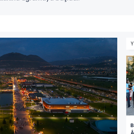
Y
B
Â