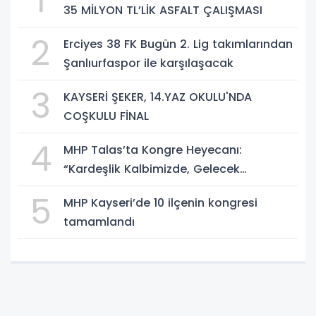
1
35 MİLYON TL’LİK ASFALT ÇALIŞMASI
2
Erciyes 38 FK Bugün 2. Lig takımlarından
Şanlıurfaspor ile karşılaşacak
3
KAYSERİ ŞEKER, 14.YAZ OKULU'NDA
COŞKULU FİNAL
4
MHP Talas’ta Kongre Heyecanı:
“Kardeşlik Kalbimizde, Gelecek
Aklımızda”
5
MHP Kayseri’de 10 ilçenin kongresi
tamamlandı