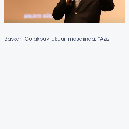
Başkan Çolakbayrakdar mesajında; “Aziz
milletimiz, 1071’de Malazgirt’te başlattığı şanlı
yürüyüşünün ardından, 30 Ağustos’ta bu
toprakları bize vatan yapan son zaferin altına
imzasını atmıştır” dedi.
Başkan Çolakbayrakdar, sözlerini şu şekilde
sürdürdü: “Milletimiz, her seferinde tarihimizi
şanlı zaferlerle donatmıştır. Aziz milletimiz,
1071’de Malazgirt’te başlattığı şanlı
yürüyüşünün ardından, 30 Ağustos’ta bu
toprakları bize vatan yapan son zaferin altına