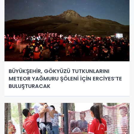
BÜYÜKŞEHİR, GÖKYÜZÜ TUTKUNLARINI
METEOR YAĞMURU ŞÖLENİ İÇİN ERCİYES’TE
BULUŞTURACAK