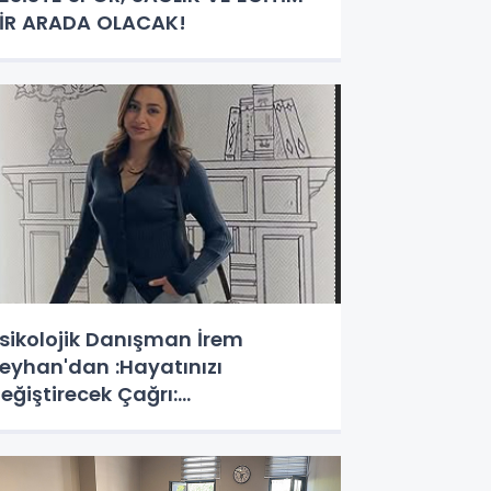
İR ARADA OLACAK!
sikolojik Danışman İrem
eyhan'dan :Hayatınızı
eğiştirecek Çağrı:
otansiyelinizi Keşfetmek İçin İlk
dımı Atın!