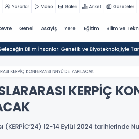
Yazarlar
Video
Galeri
Anket
Gazeteler
evre
Genel
Asayiş
Yerel
Eğitim
Bilim ve Tekn
eleceğin Bilim İnsanları Genetik ve Biyoteknolojiyle Tan
ARASI KERPİÇ KONFERANSI NNYÜ’DE YAPILACAK
USLARARASI KERPİÇ KO
LACAK
nsı (KERPİC’24) 12-14 Eylül 2024 tarihlerinde 