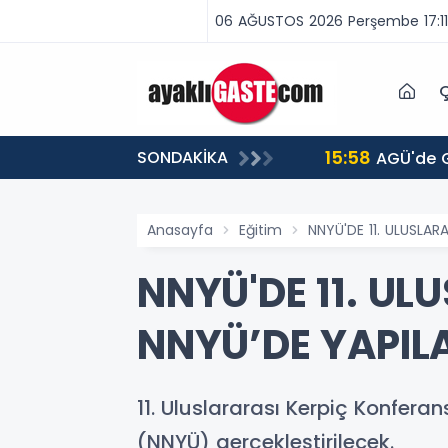
06 AĞUSTOS 2026 Perşembe 17:11
Ç
15:58
SONDAKİKA
AGÜ'de G
Anasayfa
Eğitim
NNYÜ'DE 11. ULUSLAR
NNYÜ'DE 11. UL
NNYÜ’DE YAPI
11. Uluslararası Kerpiç Konfera
(NNYÜ) gerçekleştirilecek.