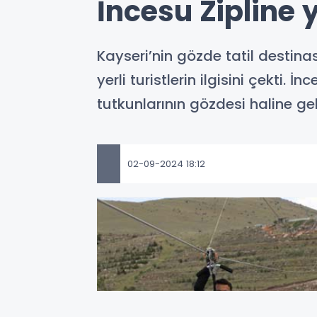
İncesu Zipline 
Kayseri’nin gözde tatil destina
yerli turistlerin ilgisini çekti
tutkunlarının gözdesi haline gel
02-09-2024 18:12