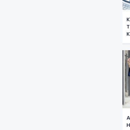
K
T
K
A
H