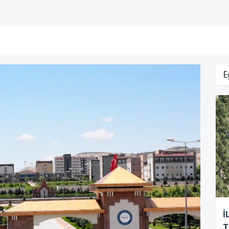
E
İ
T