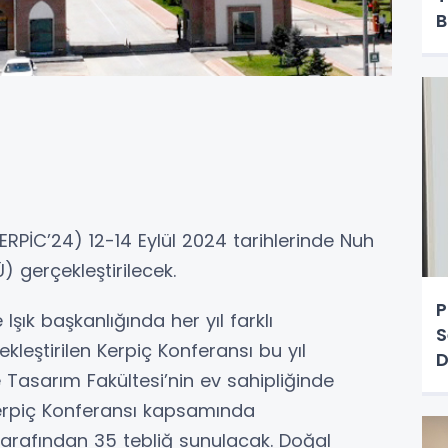
B
KERPİC’24) 12-14 Eylül 2024 tarihlerinde Nuh
) gerçekleştirilecek.
P
 Işık başkanlığında her yıl farklı
S
ekleştirilen Kerpiç Konferansı bu yıl
D
 Tasarım Fakültesi’nin ev sahipliğinde
P
A
ı Kerpiç Konferansı kapsamında
tarafından 35 tebliğ sunulacak. Doğal