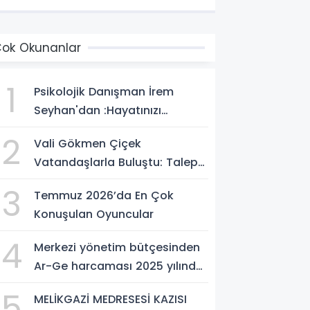
ok Okunanlar
1
Psikolojik Danışman İrem
Seyhan'dan :Hayatınızı
Değiştirecek Çağrı:
2
Vali Gökmen Çiçek
Potansiyelinizi Keşfetmek İçin
Vatandaşlarla Buluştu: Talep
İlk Adımı Atın!
ve Önerileri Yerinde Dinledi
3
Temmuz 2026’da En Çok
Konuşulan Oyuncular
4
Merkezi yönetim bütçesinden
Ar-Ge harcaması 2025 yılında
253 milyar 544 milyon TL oldu
5
MELİKGAZİ MEDRESESİ KAZISI