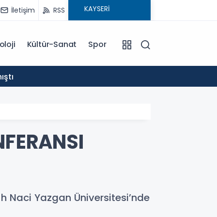
İletişim
RSS
oloji
Kültür-Sanat
Spor
15:57
ıştı
KAYSE
NFERANSI
Nuh Naci Yazgan Üniversitesi’nde