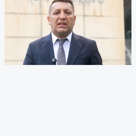
Sivaslı Dernekler Federasyonu’ndan Kongre
ve Konser Daveti
Başkan İsa Gün: “Hazırlıklarımız Tamam,
Bugün Tüm Halkımız Davetlidir”