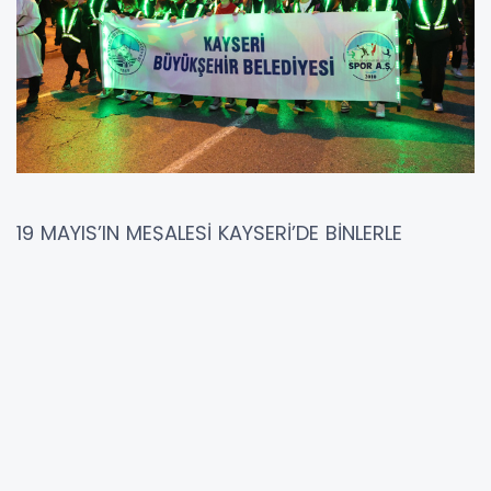
19 MAYIS’IN MEŞALESİ KAYSERİ’DE BİNLERLE
YÜRÜDÜ
Kayseri Büyükşehir Belediyesi Spor A.Ş., 19
Mayıs Atatürk’ü Anma, Gençlik ve Spor
Bayramı kutlamaları kapsamında Fener Alayı
etkinliğinde vatandaşlarla aynı heyecanda
buluştu.