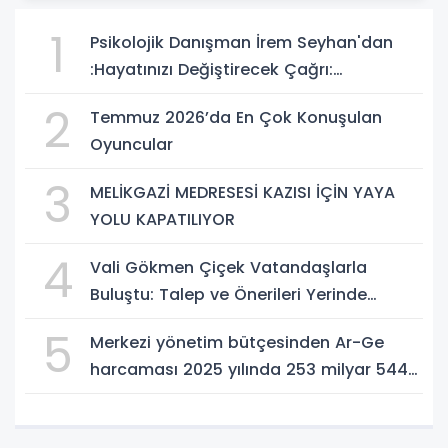
1
Psikolojik Danışman İrem Seyhan'dan
:Hayatınızı Değiştirecek Çağrı:
Potansiyelinizi Keşfetmek İçin İlk Adımı
2
Temmuz 2026’da En Çok Konuşulan
Atın!
Oyuncular
3
MELİKGAZİ MEDRESESİ KAZISI İÇİN YAYA
YOLU KAPATILIYOR
4
Vali Gökmen Çiçek Vatandaşlarla
Buluştu: Talep ve Önerileri Yerinde
Dinledi
5
Merkezi yönetim bütçesinden Ar-Ge
harcaması 2025 yılında 253 milyar 544
milyon TL oldu