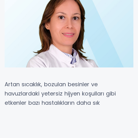
Artan sıcaklık, bozulan besinler ve
havuzlardaki yetersiz hijyen koşulları gibi
etkenler bazı hastalıkların daha sık
görülmesine neden olabiliyor. Sıcak çarpması,
yaz ishali ve dış kulak yolu iltihabı, yaz
aylarında çocuklarda en yaygın görülen üç