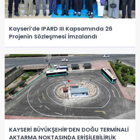
Kayseri’de IPARD III Kapsamında 26
Projenin Sözleşmesi İmzalandı
KAYSERİ BÜYÜKŞEHİR‘DEN DOĞU TERMİNALİ
AKTARMA NOKTASINDA ERİŞİLEBİLİRLİK