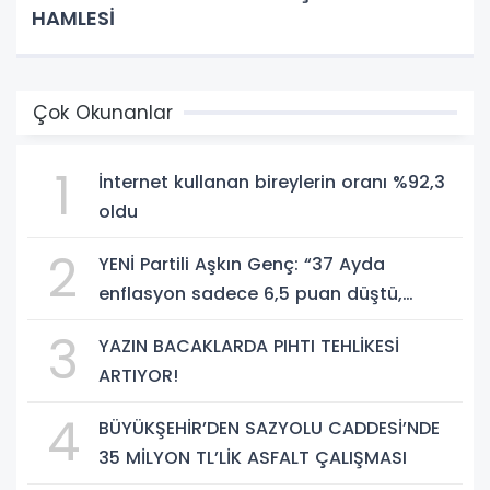
HAMLESİ
Çok Okunanlar
1
İnternet kullanan bireylerin oranı %92,3
oldu
2
YENİ Partili Aşkın Genç: “37 Ayda
enflasyon sadece 6,5 puan düştü,
bedelini millet ödedi”
3
YAZIN BACAKLARDA PIHTI TEHLİKESİ
ARTIYOR!
4
BÜYÜKŞEHİR’DEN SAZYOLU CADDESİ’NDE
35 MİLYON TL’LİK ASFALT ÇALIŞMASI