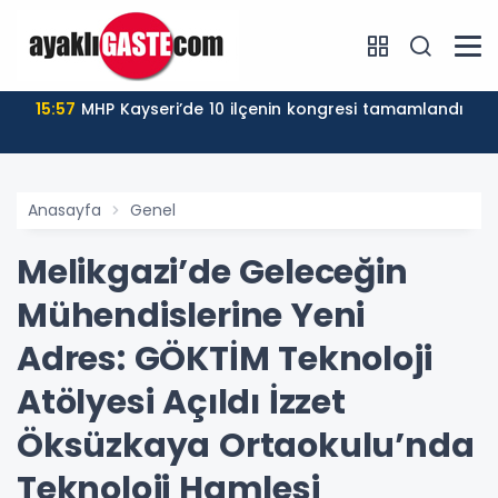
15:57
MHP Kayseri’de 10 ilçenin kongresi tamamlandı
Anasayfa
Genel
Melikgazi’de Geleceğin
Mühendislerine Yeni
Adres: GÖKTİM Teknoloji
Atölyesi Açıldı İzzet
Öksüzkaya Ortaokulu’nda
Teknoloji Hamlesi