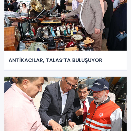
ANTİKACILAR, TALAS’TA BULUŞUYOR