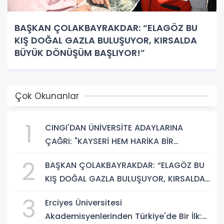
BAŞKAN ÇOLAKBAYRAKDAR: “ELAGÖZ BU
KIŞ DOĞAL GAZLA BULUŞUYOR, KIRSALDA
BÜYÜK DÖNÜŞÜM BAŞLIYOR!”
Çok Okunanlar
1
CINGI'DAN ÜNİVERSİTE ADAYLARINA
ÇAĞRI: "KAYSERİ HEM HARİKA BİR
ÜNİVERSİTE HAYATI HEM DE PARLAK BİR
2
BAŞKAN ÇOLAKBAYRAKDAR: “ELAGÖZ BU
GELECEK SUNUYOR"
KIŞ DOĞAL GAZLA BULUŞUYOR, KIRSALDA
BÜYÜK DÖNÜŞÜM BAŞLIYOR!”
3
Erciyes Üniversitesi
Akademisyenlerinden Türkiye'de Bir İlk: