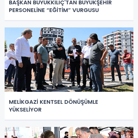
BAŞKAN BÜYÜKKILIÇ'TAN BÜYÜKŞEHİR
PERSONELİNE “EĞİTİM” VURGUSU
MELİKGAZİ KENTSEL DÖNÜŞÜMLE
YÜKSELİYOR