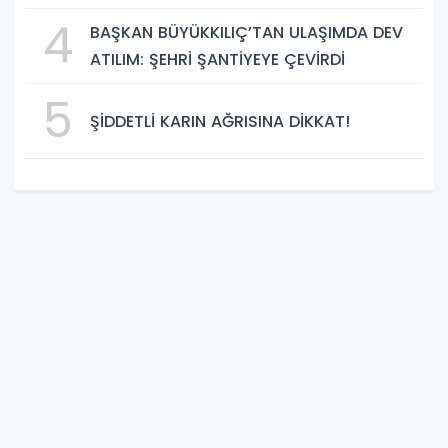
DEHB ve Disleksi Değerlendirmesinde
4
BAŞKAN BÜYÜKKILIÇ’TAN ULAŞIMDA DEV
Yapay Zekâ Dönemi
ATILIM: ŞEHRİ ŞANTİYEYE ÇEVİRDİ
5
ŞİDDETLİ KARIN AĞRISINA DİKKAT!