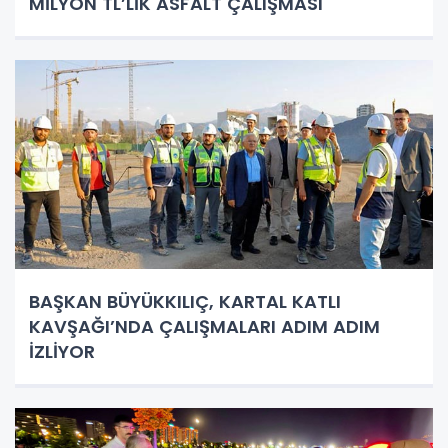
MİLYON TL’LİK ASFALT ÇALIŞMASI
BAŞKAN BÜYÜKKILIÇ, KARTAL KATLI
KAVŞAĞI’NDA ÇALIŞMALARI ADIM ADIM
İZLİYOR