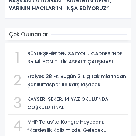
BAŞKAN ÖZDOĞAN: “BUGÜNÜN DEĞİL,
YARININ HACILAR’INI İNŞA EDİYORUZ”
Çok Okunanlar
1
BÜYÜKŞEHİR’DEN SAZYOLU CADDESİ’NDE
35 MİLYON TL’LİK ASFALT ÇALIŞMASI
2
Erciyes 38 FK Bugün 2. Lig takımlarından
Şanlıurfaspor ile karşılaşacak
3
KAYSERİ ŞEKER, 14.YAZ OKULU'NDA
COŞKULU FİNAL
4
MHP Talas’ta Kongre Heyecanı:
“Kardeşlik Kalbimizde, Gelecek