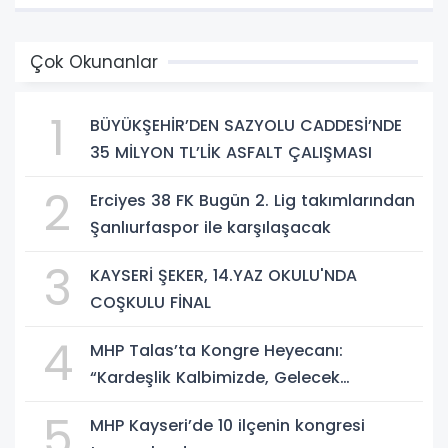
Çok Okunanlar
1
BÜYÜKŞEHİR’DEN SAZYOLU CADDESİ’NDE
35 MİLYON TL’LİK ASFALT ÇALIŞMASI
2
Erciyes 38 FK Bugün 2. Lig takımlarından
Şanlıurfaspor ile karşılaşacak
3
KAYSERİ ŞEKER, 14.YAZ OKULU'NDA
COŞKULU FİNAL
4
MHP Talas’ta Kongre Heyecanı:
“Kardeşlik Kalbimizde, Gelecek
Aklımızda”
5
MHP Kayseri’de 10 ilçenin kongresi