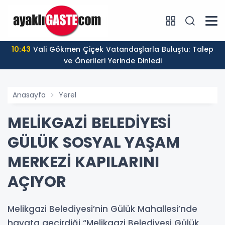
10:43
Vali Gökmen Çiçek Vatandaşlarla Buluştu: Talep
ve Önerileri Yerinde Dinledi
Anasayfa
Yerel
MELİKGAZİ BELEDİYESİ
GÜLÜK SOSYAL YAŞAM
MERKEZİ KAPILARINI
AÇIYOR
Melikgazi Belediyesi’nin Gülük Mahallesi’nde
hayata geçirdiği “Melikgazi Belediyesi Gülük