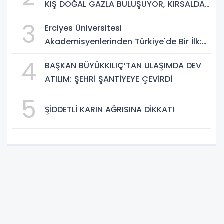
KIŞ DOĞAL GAZLA BULUŞUYOR, KIRSALDA
BÜYÜK DÖNÜŞÜM BAŞLIYOR!”
3
Erciyes Üniversitesi
Akademisyenlerinden Türkiye'de Bir İlk:
DEHB ve Disleksi Değerlendirmesinde
4
BAŞKAN BÜYÜKKILIÇ’TAN ULAŞIMDA DEV
Yapay Zekâ Dönemi
ATILIM: ŞEHRİ ŞANTİYEYE ÇEVİRDİ
5
ŞİDDETLİ KARIN AĞRISINA DİKKAT!