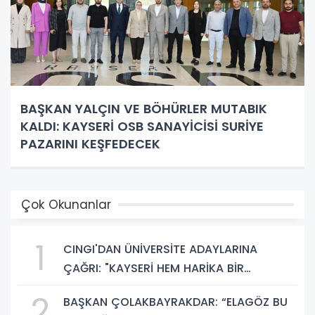
BAŞKAN YALÇIN VE BÖHÜRLER MUTABIK
KALDI: KAYSERİ OSB SANAYİCİSİ SURİYE
PAZARINI KEŞFEDECEK
Çok Okunanlar
1
CINGI'DAN ÜNİVERSİTE ADAYLARINA
ÇAĞRI: "KAYSERİ HEM HARİKA BİR
ÜNİVERSİTE HAYATI HEM DE PARLAK BİR
2
BAŞKAN ÇOLAKBAYRAKDAR: “ELAGÖZ BU
GELECEK SUNUYOR"