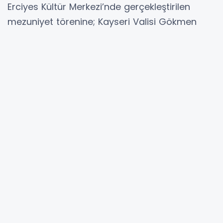
Erciyes Kültür Merkezi’nde gerçekleştirilen
mezuniyet törenine; Kayseri Valisi Gökmen
Çiçek, Rektör Prof. Dr. Fatih Altun, Bursa İl
Emniyet Müdürü Kadir Gökçe, İletişim Fakültesi
Dekanı Prof. Dr. Mustafa Akdağ, Kayseri
Gazeteciler Cemiyeti Başkanı Metin Kösedağ,
hayırsever iş insanı Süleyman Çetinsaya ile
akademisyenler, öğrenciler ve aileler katıldı.
Kayseri Valisi Gökmen Çiçek törenin açılışında
yaptığı konuşmada, “Empati, vicdanla beraber
bu memleketin, bu toprakların çocuğu
olduğumuzu asla unutmadan kamu hizmetini
hep beraber yerine getireceğiz” dedi.
Mezun öğrencilere tavsiyelerde bulunan Vali