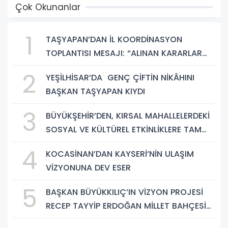
Çok Okunanlar
1
TAŞYAPAN’DAN İL KOORDİNASYON
TOPLANTISI MESAJI: “ALINAN KARARLAR
HAYIRLI OLSUN”
2
YEŞİLHİSAR’DA GENÇ ÇİFTİN NİKÂHINI
BAŞKAN TAŞYAPAN KIYDI
3
BÜYÜKŞEHİR’DEN, KIRSAL MAHALLELERDEKİ
SOSYAL VE KÜLTÜREL ETKİNLİKLERE TAM
DESTEK
4
KOCASİNAN’DAN KAYSERİ’NİN ULAŞIM
VİZYONUNA DEV ESER
5
BAŞKAN BÜYÜKKILIÇ’IN VİZYON PROJESİ
RECEP TAYYİP ERDOĞAN MİLLET BAHÇESİ
BÜYÜMEYE DEVAM EDİYOR