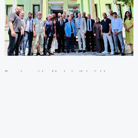
Saraybosna’dan Mostar’a, Kalesija’dan
Srebrenitsa’ya uzanan program boyunca hem
ortak tarih ve medeniyet mirasına sahip çıkıldı
hem de kardeş şehir ilişkilerinin yeni projelerle
daha da güçlendirilmesi adına önemli
görüşmeler gerçekleştirildi.
ALİYA’NIN İZİNDE, ŞEHİTLERİN EMANETİNE SAHİP
ÇIKILDI