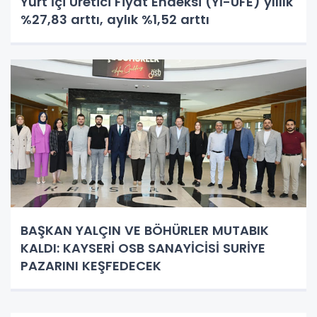
Yurt İçi Üretici Fiyat Endeksi (Yİ-ÜFE) yıllık
%27,83 arttı, aylık %1,52 arttı
BAŞKAN YALÇIN VE BÖHÜRLER MUTABIK
KALDI: KAYSERİ OSB SANAYİCİSİ SURİYE
PAZARINI KEŞFEDECEK